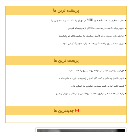
پربیننده ترین ها
مقایسه ظرفیت دستگاه های MRI در تهران با انگلستان ما جلوتریم!
تغییر ریل نظارت در صنعت غذا گذر از مجوزهای قدیمی
آمادگی کادر درمان برای تأمین سلامت 15 میلیون زائر در پایتخت
توزیع سه میلیون پاکت شیرخشک یارانه ای واگذار می شود
پربحث ترین ها
خوردن پروتئین کمتر می تواند روند پیری را کند نماید
ضرب الاجل به تأمین کنندگان ذخایر راهبردی دارو به علاوه نامه
شیوه نامه توزیع شیر مدارس احتیاج به اصلاح دارد
ارایه ۱ و هفت دهم میلیون خدمت بهداشتی و درمانی به زوار اربعین
جدیدترین ها