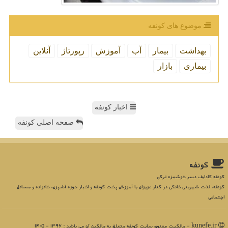
موضوع های كونفه
بهداشت
بیمار
آب
آموزش
رپورتاژ
آنلاین
بیماری
بازار
اخبار کونفه
صفحه اصلی کونفه
كونفه
کونفه کادایف دسر خوشمزه ترکی
کونفه، لذت شیرینی خانگی در کنار عزیزان با آموزش پخت کونفه و اخبار حوزه آشپزی، خانواده و مسائل
اجتماعی
kunefe.ir - مالکیت معنوی سایت كونفه متعلق به مالکین آن می باشد : 1396 - 1405