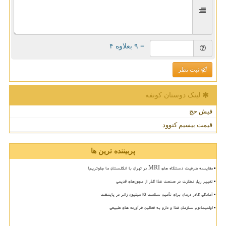
= ۹ بعلاوه ۴
ثبت نظر
لینک دوستان كونفه
فیش حج
قیمت بیسیم کنوود
پربیننده ترین ها
مقایسه ظرفیت دستگاه های MRI در تهران با انگلستان ما جلوتریم!
تغییر ریل نظارت در صنعت غذا گذر از مجوزهای قدیمی
آمادگی کادر درمان برای تأمین سلامت 15 میلیون زائر در پایتخت
اولتیماتوم سازمان غذا و دارو به فعالین فرآورده های طبیعی