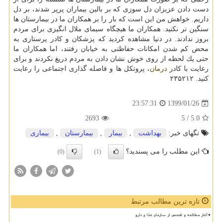
دست دادن عزیزان دل سوزی كه بر بالین بیماران پرپر شدند، بر دل
داریم. خواهش من این است كه بار را بر همكاران ما در بیمارستان ها
سنگین تر نكنید. همكاران ما هیچگاه سیمای ملال انگیزی برای مردم
بروز ندادند. در دنیا مشاهده كردید كه پزشكان و كادر پرستاری به
محض كم شدن امكانات حفاظتی به خیابان رفتند، اما همكاران ما
حتی یك لحظه از روی خوش نشان دادن به مردم دریغ نكردند و برای
رعایت با كادر
درمان
، پروتكل ها و فاصله گذاری اجتماعی را رعایت
كنید. ۲۳۵۲۱۲
1399/01/26
23:57:31
2693
/ 5
5.0
تگهای خبر:
بهداشت
,
بیمار
,
بیمارستان
,
بیماری
این مطلب را می پسندید؟
(0)
(1)
تازه ترین مطالب مرتبط
آغاز مطالعه و تفحص از سازمان غذا و دارو