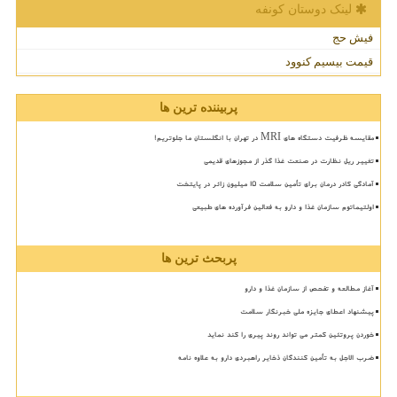
لینک دوستان كونفه
فیش حج
قیمت بیسیم کنوود
پربیننده ترین ها
مقایسه ظرفیت دستگاه های MRI در تهران با انگلستان ما جلوتریم!
تغییر ریل نظارت در صنعت غذا گذر از مجوزهای قدیمی
آمادگی کادر درمان برای تأمین سلامت 15 میلیون زائر در پایتخت
اولتیماتوم سازمان غذا و دارو به فعالین فرآورده های طبیعی
پربحث ترین ها
آغاز مطالعه و تفحص از سازمان غذا و دارو
پیشنهاد اعطای جایزه ملی خبرنگار سلامت
خوردن پروتئین کمتر می تواند روند پیری را کند نماید
ضرب الاجل به تأمین کنندگان ذخایر راهبردی دارو به علاوه نامه