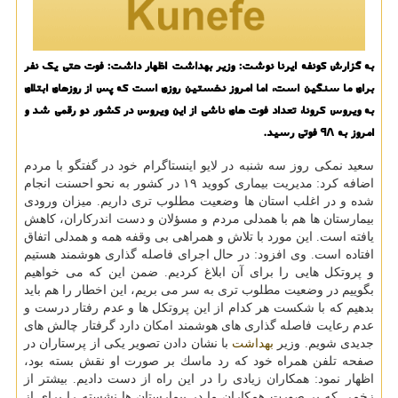
به گزارش كونفه ایرنا نوشت: وزیر بهداشت اظهار داشت: فوت حتی یك نفر
برای ما سنگین است، اما امروز نخستین روزی است كه پس از روزهای ابتلای
به ویروس كرونا، تعداد فوت های ناشی از این ویروس در كشور دو رقمی شد و
امروز به ۹۸ فوتی رسید.
سعید نمكی روز سه شنبه در لایو اینستاگرام خود در گفتگو با مردم
اضافه كرد: مدیریت بیماری كووید ۱۹ در كشور به نحو احسنت انجام
شده و در اغلب استان ها وضعیت مطلوب تری داریم. میزان ورودی
بیمارستان ها هم با همدلی مردم و مسؤلان و دست اندركاران، كاهش
یافته است. این مورد با تلاش و همراهی بی وقفه همه و همدلی اتفاق
افتاده است. وی افزود: در حال اجرای فاصله گذاری هوشمند هستیم
و پروتكل هایی را برای آن ابلاغ كردیم. ضمن این كه می خواهیم
بگوییم در وضعیت مطلوب تری به سر می بریم، این اخطار را هم باید
بدهیم كه با شكست هر كدام از این پروتكل ها و عدم رفتار درست و
عدم رعایت فاصله گذاری های هوشمند امكان دارد گرفتار چالش های
جدیدی شویم. وزیر
بهداشت
با نشان دادن تصویر یكی از پرستاران در
صفحه تلفن همراه خود كه رد ماسك بر صورت او نقش بسته بود،
اظهار نمود: همكاران زیادی را در این راه از دست دادیم. بیشتر از
زخمی كه بر صورت همكاران ما در بیمارستان ها نشسته را برای از