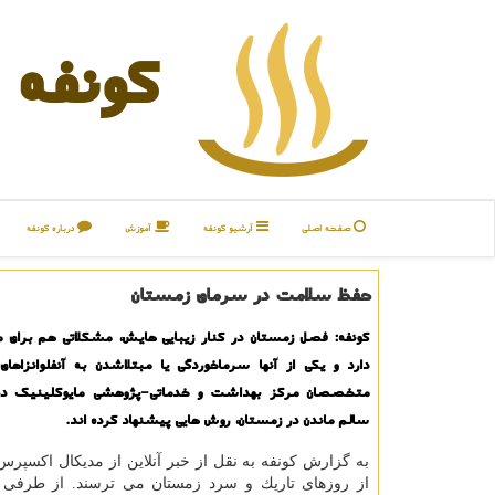
كونفه
صفحه اصلی
آرشیو كونفه
آموزش
درباره كونفه
حفظ سلامت در سرمای زمستان
كونفه: فصل زمستان در كنار زیبایی هایش، مشكلاتی هم برای م
دارد و یكی از آنها سرماخوردگی یا مبتلاشدن به آنفلوانزاه
متخصصان مركز بهداشت و خدماتی-پژوهشی مایوكلینیك در آ
سالم ماندن در زمستان، روش هایی پیشنهاد كرده اند.
به گزارش كونفه به نقل از خبر آنلاین از مدیكال اكسپرس
از روزهای تاریك و سرد زمستان می ترسند. از طرفی دا