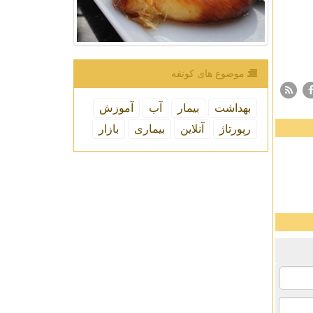
موضوع های كونفه
بهداشت
بیمار
آب
آموزش
رپورتاژ
آنلاین
بیماری
بازار