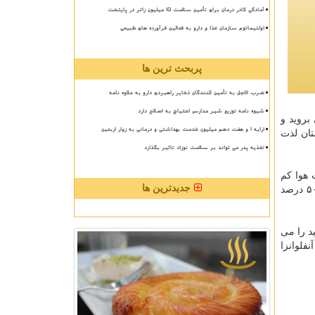
آمادگی کادر درمان برای تأمین سلامت 15 میلیون زائر در پایتخت
اولتیماتوم سازمان غذا و دارو به فعالین فرآورده های طبیعی
پربحث ترین ها
ضرب الاجل به تأمین کنندگان ذخایر راهبردی دارو به علاوه نامه
شیوه نامه توزیع شیر مدارس احتیاج به اصلاح دارد
بروید و
ارایه ۱ و هفت دهم میلیون خدمت بهداشتی و درمانی به زوار اربعین
تان لذت
تغذیه پدر می تواند بر سلامت نوزاد تاثیر بگذارد
 هوا كم
جدیدترین ها
می شود، احتمال سرماخوردگی و مبتلاشدن به آنفلوانزا بسیار افزایش می یابد. بدین سبب رطوبت محیط زندگی تان را در سطح ۴۰ تا ۵۰ درصد
ید را می
فلوانزا