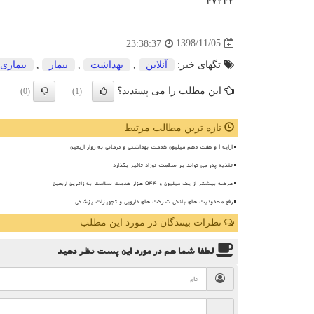
۴۷۲۳۲
1398/11/05
23:38:37
تگهای خبر:
آنلاین
,
بهداشت
,
بیمار
,
بیماری
این مطلب را می پسندید؟
(0)
(1)
تازه ترین مطالب مرتبط
ارایه ۱ و هفت دهم میلیون خدمت بهداشتی و درمانی به زوار اربعین
تغذیه پدر می تواند بر سلامت نوزاد تاثیر بگذارد
عرضه بیشتر از یک میلیون و ۵۴۴ هزار خدمت سلامت به زائرین اربعین
رفع محدودیت های بانکی شرکت های دارویی و تجهیزات پزشکی
نظرات بینندگان در مورد این مطلب
لطفا شما هم
در مورد این پست
نظر دهید