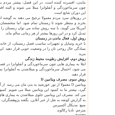
ماندن، افسرده كننده است. در این فصل، بیشتر مردم به
چون سرماخوردگی و آنفلوانزا مبتلا می شوند و البته ا
این دوران شایع است.
در روزهای سرد مردم معمولا ترجیح می دهند به گوشه ای
بخزند و منتظر شوند تا زمستان تمام شود. اما متخصصان م
آمریكا می گویند، با سه روش ساده می توان زمستان را 
تبدیل كرد و در این روزها بیشتر از هر زمانی سالم ماند.
روش اول، فعال ماندن در زمستان
با خرید وسایل و تجهیزات مناسب فصل زمستان، از خانه بی
بسادگی حال روحی تان را در وضعیت خوبی قرار دهید. ای
ببرید.
روش دوم، افزایش رطوبت محیط زندگی
ابتلا به بیماری هایی چون سرماخوردگی و آنفلوانزا در 
قرار دهید.
روش سوم، مصرف ویتامین
D
ویتامین D معمولا از نور خورشید به بدن مان می ر
گیرد، بیشتر ما به كمبود این ویتامین مبتلا می شویم. كمب
می كند. مصرف این ویتامین جلوی مبتلاشدن به بیماری های
به گزارش كونفه به نقل از خبر آنلاین، بگفته پژوهشگران،
منبع: مدیكال اكسپرس
مترجم: نادیا زكالوند