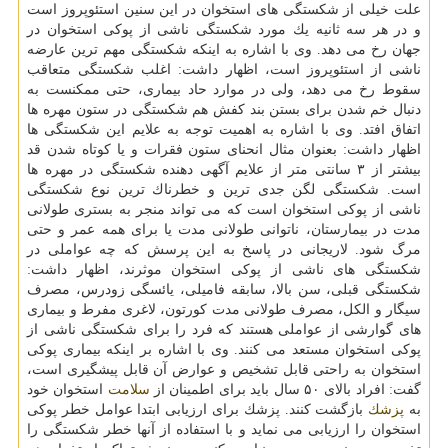
علت خیلی از شكستگی های استخوان در این سنین استئوپروز است
و در هر سه ثانیه یك مورد شكستگی ناشی از پوكی استخوان در
جهان رخ می دهد. وی با اشاره به اینكه شكستگی مهم ترین عارضه
ناشی از استئوپروز است، اظهار داشت: اغلب شكستگی متعاقب
سقوط رخ می دهد، ولی در موارد حاد بیماری، حتی ممكنست به
دنبال خم شدن برای بستن بند كفش هم شكستگی در ستون مهره ها
اتفاق افتد. وی با اشاره به اهمیت توجه به علایم این شكستگی ها
اظهار داشت: بعنوان مثال انحنای ستون فقرات و یا كوتاه شدن قد
بیشتر از ۳ سانتی متر از علایم آگهی دهنده شكستگی در مهره ها
است. شكستگی لگن جدی ترین و خطرناك ترین نوع شكستگی
ناشی از پوكی استخوان است كه می تواند منجر به بستری طولانی
مدت در بیمارستان، ناتوانی طولانی مدت یا برای همه عمر و حتی
مرگ شود. لاریجانی در پاسخ به این پرسش كه چه عواملی در
شكستگی های ناشی از پوكی استخوان موثرند، اظهار داشت:
شكستگی قبلی، سن بالا، سابقه فامیلی، یائسگی زودرس، مصرف
سیگار و الكل، مصرف طولانی مدت كورتون، لاغری مفرط و بیماری
های گوارشی از عواملی هستند كه فرد را برای شكستگی ناشی از
پوكی استخوان مستعد می كنند. وی با اشاره بر اینكه بیماری پوكی
استخوان به راحتی قابل تشخیص و عوارض آن قابل پیشگیری است،
گفت: افراد بالای ۵۰ سال باید برای اطمینان از
سلامت
استخوان خود
به
پزشك
بازگشت كنند. پزشك برای ارزیابی ابتدا عوامل خطر پوكی
استخوان را ارزیابی می نماید و با استفاده از آنها خطر شكستگی را