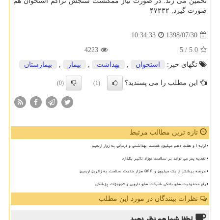
تخمین می زند. در صورت نیاز ممكنست سنجش تراكم استخوان هم
صورت گیرد. ۴۷۲۳۲
1398/07/30
10:34:33
4223
/ 5
5.0
تگهای خبر:
استخوان
,
بهداشت
,
بیمار
,
بیمارستان
این مطلب را می پسندید؟
(0)
(1)
تازه ترین مطالب مرتبط
ارایه ۱ و هفت دهم میلیون خدمت بهداشتی و درمانی به زوار اربعین
تغذیه پدر می تواند بر سلامت نوزاد تاثیر بگذارد
عرضه بیشتر از یک میلیون و ۵۴۴ هزار خدمت سلامت به زائرین اربعین
رفع محدودیت های بانکی شرکت های دارویی و تجهیزات پزشکی
نظرات بینندگان در مورد این مطلب
لطفا شما هم
نظر دهید