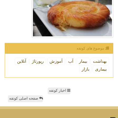
موضوع های كونفه
بهداشت
بیمار
آب
آموزش
رپورتاژ
آنلاین
بیماری
بازار
اخبار کونفه
صفحه اصلی کونفه