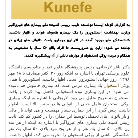
به گزارش كونفه ایسنا نوشت: نایب رییس كمیته ملی بیماری های غیرواگیر
وزارت بهداشت، استئوپروز را یك بیماری خاموش خواند و اظهار داشت:
شكستگی های بوجود آمده در اثر این بیماری باعث ناتوانی های زیادی در
جامعه می شود؛ ازاین رو ضروریست تا افراد بالای 50 سال با تشخیص به
هنگام و درمان پوكی استخوان از عوارض ناشی از آن پیشگیری كنند.
دكتر باقر لاریجانی، رئیس پژوهشگاه علوم غدد و متابولیسم دانشگاه
علوم پزشكی تهران با اشاره به اینكه روز ۲۰ اكتبر مصادف با ۲۸ مهر
۱۳۹۸، روز جهانی استئوپروز است، اظهار داشت: استئوپروز یا همان
پوكی
استخوان
یك بیماری مزمن است كه بیماری خاموش هم نامیده
می شود. در این بیماری توده استخوانی كاهش پیدا كرده و بافت
استخوان به تدریج تحلیل می رود. لاریجانی با اشاره به اینكه بیماری
پوكی استخوان عامل خیلی از ناتوانی ها در سنین بالا است، اظهار
داشت: پیش گیری از این بیماری بسیار مهمست و می تواند بار مالی
و بار ناتوانی های تحمیلی توسط این بیماری را در كشور كم كند. نایب
رییس كمیته ملی بیماری های غیرواگیر با اشاره به اینكه از هر سه
زن بالای ۵۰ سال یك نفر و از هر پنج مرد بالای ۵۰ سال یك نفر
شكستگی ناشی از پوكی استخوان را تجربه می كند، اظهار داشت: