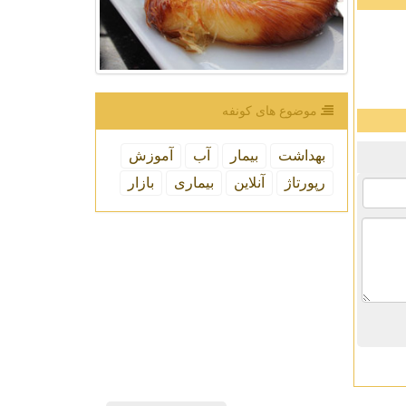
موضوع های كونفه
بهداشت
بیمار
آب
آموزش
رپورتاژ
آنلاین
بیماری
بازار