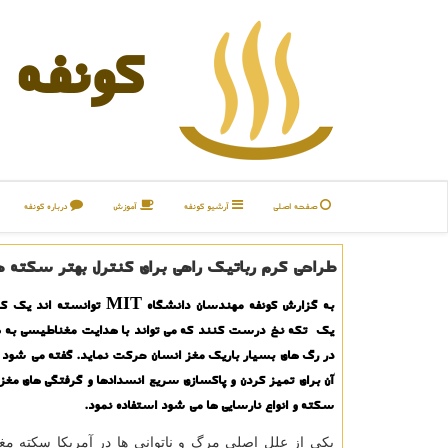
كونفه
صفحه اصلی
آرشیو كونفه
آموزش
درباره كونفه
طراحی كرم رباتیك راهی برای كنترل بهتر سكته ه
به گزارش كونفه مهندسان دانشگاه MIT توا
یك تكه نخ درست كنند كه می تواند با هدایت مغناطیسی به 
در رگ های بسیار باریك مغز انسان حركت نماید. گفته می شود رو
آن برای تمیز كردن و پاكسازی سریع انسدادها و گرفتگی های مغز
سكته و انواع نارسایی ها می شود استفاده نمود.
یكی از علل اصلی مرگ و ناتوانی ها در آمریكا سكته مغ