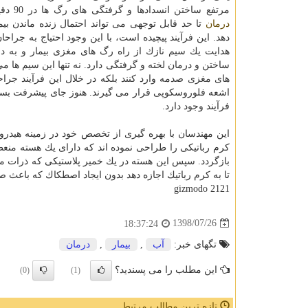
مرتفع ساختن انسدادها و گرفتگی های رگ ها در 90 دقیقه ی ابتدایی
درمان
تا حد قابل توجهی می تواند احتمال زنده ماندن بیم
دهد. این فرآیند پیچیده است، با این وجود احتیاج به جراح
هدایت یك سیم نازك از راه رگ های مغزی بیمار و به دن
ساختن و درمان لخته و گرفتگی دارد. نه تنها این سیم ها می
های مغزی صدمه وارد كنند بلكه در خلال این فرآیند جر
اشعه فلوروسكوپی قرار می گیرند. هنوز جای پیشرفت بسی
فرآیند وجود دارد.
این مهندسان با بهره گیری از تخصص خود در زمینه هیدرو
كرم رباتیكی را طراحی نموده اند كه دارای یك هسته منع
بازگردد. سپس این هسته در یك خمیر پلاستیكی كه ذرات مغ
تا به كرم رباتیك اجازه دهد بدون ایجاد اصطكاك كه باعث صد
gizmodo 2121
1398/07/26
18:37:24
تگهای خبر:
آب
,
بیمار
,
درمان
این مطلب را می پسندید؟
(0)
(1)
تازه ترین مطالب مرتبط