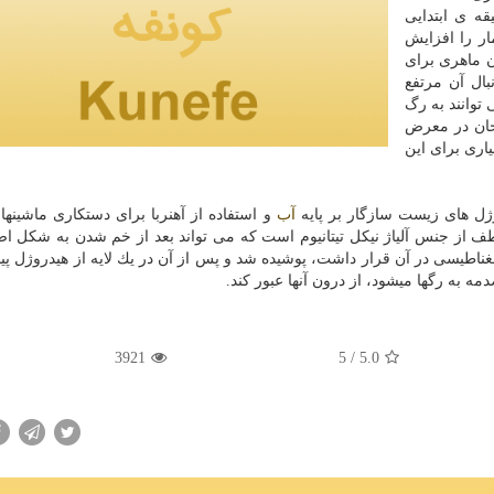
ار را افزایش
ان ماهری برای
بال آن مرتفع
 توانند به رگ
احان در معرض
اری برای این
ژل های زیست سازگار بر پایه
آب
و استفاده از آهنربا برای دستكاری ماشینها
طف از جنس آلیاژ نیكل تیتانیوم است كه می تواند بعد از خم شدن به شكل ا
ناطیسی در آن قرار داشت، پوشیده شد و پس از آن در یك لایه از هیدروژل پی
مه به رگها میشود، از درون آنها عبور كند.
3921
/ 5
5.0