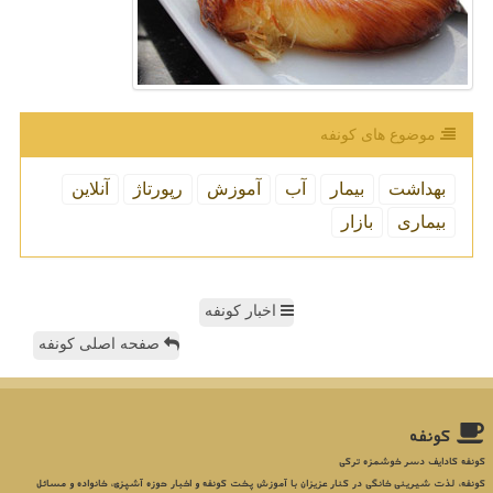
موضوع های كونفه
بهداشت
بیمار
آب
آموزش
رپورتاژ
آنلاین
بیماری
بازار
اخبار کونفه
صفحه اصلی کونفه
كونفه
کونفه کادایف دسر خوشمزه ترکی
کونفه، لذت شیرینی خانگی در کنار عزیزان با آموزش پخت کونفه و اخبار حوزه آشپزی، خانواده و مسائل