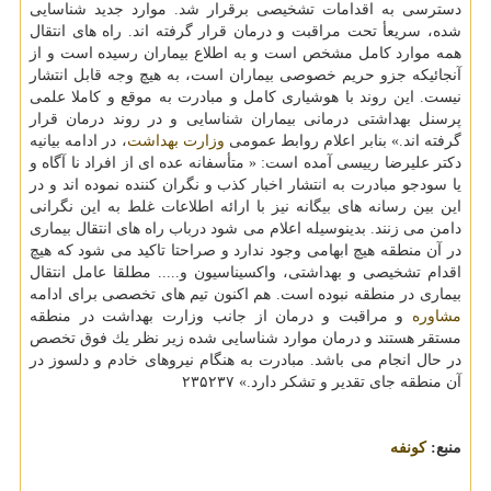
دسترسی به اقدامات تشخیصی برقرار شد. موارد جدید شناسایی
شده، سریعأ تحت مراقبت و درمان قرار گرفته اند. راه های انتقال
همه موارد كامل مشخص است و به اطلاع بیماران رسیده است و از
آنجائیكه جزو حریم خصوصی بیماران است، به هیچ وجه قابل انتشار
نیست. این روند با هوشیاری كامل و مبادرت به موقع و كاملا علمی
پرسنل بهداشتی درمانی بیماران شناسایی و در روند درمان قرار
گرفته اند.» بنابر اعلام روابط عمومی
وزارت بهداشت
، در ادامه بیانیه
دكتر علیرضا رییسی آمده است: « متأسفانه عده ای از افراد نا آگاه و
یا سودجو مبادرت به انتشار اخبار كذب و نگران كننده نموده اند و در
این بین رسانه های بیگانه نیز با ارائه اطلاعات غلط به این نگرانی
دامن می زنند. بدینوسیله اعلام می شود درباب راه های انتقال بیماری
در آن منطقه هیچ ابهامی وجود ندارد و صراحتا تاكید می شود كه هیچ
اقدام تشخیصی و بهداشتی، واكسیناسیون و..... مطلقا عامل انتقال
بیماری در منطقه نبوده است. هم اكنون تیم های تخصصی برای ادامه
مشاوره
و مراقبت و درمان از جانب وزارت بهداشت در منطقه
مستقر هستند و درمان موارد شناسایی شده زیر نظر یك فوق تخصص
در حال انجام می باشد. مبادرت به هنگام نیروهای خادم و دلسوز در
آن منطقه جای تقدیر و تشكر دارد.» ۲۳۵۲۳۷
منبع:
كونفه