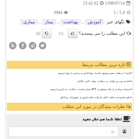
1398/07/14
23:42:02
3904
/ 5
5.0
تگهای خبر:
آموزش
,
بهداشت
,
بیمار
,
بیماری
این مطلب را می پسندید؟
(0)
(1)
تازه ترین مطالب مرتبط
ارایه ۱ و هفت دهم میلیون خدمت بهداشتی و درمانی به زوار اربعین
تغذیه پدر می تواند بر سلامت نوزاد تاثیر بگذارد
عرضه بیشتر از یک میلیون و ۵۴۴ هزار خدمت سلامت به زائرین اربعین
رفع محدودیت های بانکی شرکت های دارویی و تجهیزات پزشکی
نظرات بینندگان در مورد این مطلب
لطفا شما هم
نظر دهید