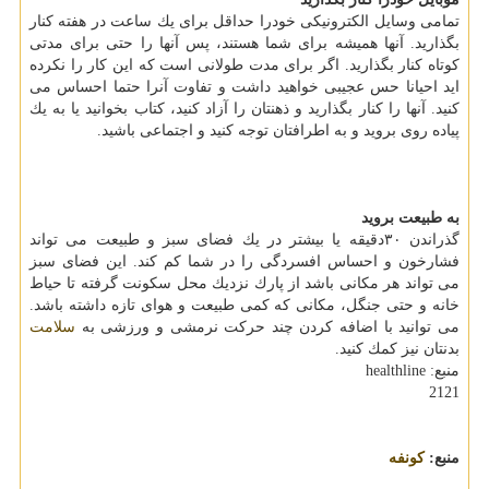
تمامی وسایل الكترونیكی خودرا حداقل برای یك ساعت در هفته كنار
بگذارید. آنها همیشه برای شما هستند، پس آنها را حتی برای مدتی
كوتاه كنار بگذارید. اگر برای مدت طولانی است كه این كار را نكرده
اید احیانا حس عجیبی خواهید داشت و تفاوت آنرا حتما احساس می
كنید. آنها را كنار بگذارید و ذهنتان را آزاد كنید، كتاب بخوانید یا به یك
پیاده روی بروید و به اطرافتان توجه كنید و اجتماعی باشید.
به طبیعت بروید
گذراندن ۳۰دقیقه یا بیشتر در یك فضای سبز و طبیعت می تواند
فشارخون و احساس افسردگی را در شما كم كند. این فضای سبز
می تواند هر مكانی باشد از پارك نزدیك محل سكونت گرفته تا حیاط
خانه و حتی جنگل، مكانی كه كمی طبیعت و هوای تازه داشته باشد.
می توانید با اضافه كردن چند حركت نرمشی و ورزشی به
سلامت
بدنتان نیز كمك كنید.
منبع: healthline
2121
منبع:
كونفه