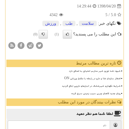
1398/04/20
14:29:44
4342
/ 5
5.0
تگهای خبر:
سلامت
,
طب
,
ورزش
این مطلب را می پسندید؟
(0)
(1)
تازه ترین مطالب مرتبط
شیوه نامه توزیع شیر مدارس احتیاج به اصلاح دارد
اخطار سازمان غذا و دارو در رابطه با مکمل ورزشی ON
شرایط نگهداری شیرخشک در انبارهای دارویی ابلاغ گردید
روش جدید کاهش چربی سیب زمینی سرخ کرده
نظرات بینندگان در مورد این مطلب
لطفا شما هم
نظر دهید