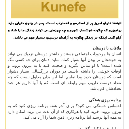
كونفه: دنیای امروز پر از استرس و اضطراب است، پس در چنین دنیایی باید
بیاموزیم كه چگونه خوشحال شویم و چه چیزهایی می تواند زندگی ما را شاد و
آرام كند. اینكه در زندگی چگونه به آرامش برسیم، بسیار مهم می باشد.
ملاقات با دوستان
انسان ها موجودات اجتماعی هستند و داشتن دوستان نزدیك می تواند
به خوشحال تر بودن آنها بسیار كمك نماید. دلتان برای چه كسی تنگ
شده است؟ با او تماس بگیرید و صحبت كنید یا به بیرون بروید و
اوقات خوشی را داشته باشید. در دوران بزرگسالی بسیار دشوار
است كه دوستان جدید پیدا نماییم. اما این بدان مدلول نیست كه چه
تعداد دوست داریم، مهم رابطه ای است كه با آنها داریم هر چند
تعدادشان كم باشد.
برنامه ریزی هفتگی
احساس خستگی می كنید؟ برای آخر هفته برنامه ریزی كنید كه به
بیرون بروید، خرید كنید یا هركاری كه از آن لذت می برید. امكان دارد
به همه آنها نرسید اما برنامه ریزی ذهن شما را آزاد می كند.
موبایل خودرا كنار بگذارید