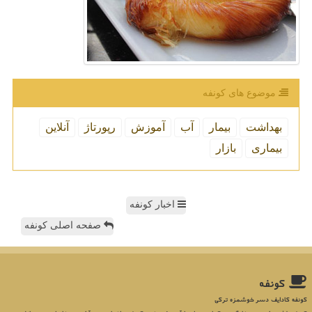
موضوع های كونفه
بهداشت
بیمار
آب
آموزش
رپورتاژ
آنلاین
بیماری
بازار
اخبار کونفه
صفحه اصلی کونفه
كونفه
کونفه کادایف دسر خوشمزه ترکی