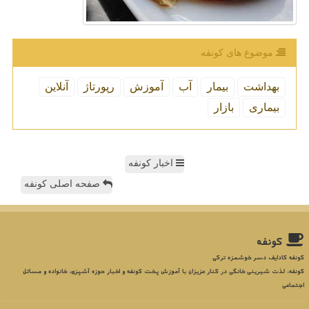
موضوع های كونفه
بهداشت
بیمار
آب
آموزش
رپورتاژ
آنلاین
بیماری
بازار
اخبار کونفه
صفحه اصلی کونفه
كونفه
کونفه کادایف دسر خوشمزه ترکی
کونفه، لذت شیرینی خانگی در کنار عزیزان با آموزش پخت کونفه و اخبار حوزه آشپزی، خانواده و مسائل
اجتماعی