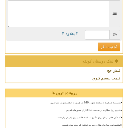
= ۲ بعلاوه ۴
ثبت نظر
لینک دوستان كونفه
فیش حج
قیمت بیسیم کنوود
پربیننده ترین ها
مقایسه ظرفیت دستگاه های MRI در تهران با انگلستان ما جلوتریم!
تغییر ریل نظارت در صنعت غذا گذر از مجوزهای قدیمی
آمادگی کادر درمان برای تأمین سلامت 15 میلیون زائر در پایتخت
اولتیماتوم سازمان غذا و دارو به فعالین فرآورده های طبیعی