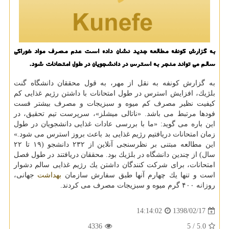
به گزارش كونفه مطالعه جدید نشان داده است عدم مصرف مواد خوراكی
سالم می تواند منجر به استرس در دانشجویان در طول امتحانات شود.
به گزارش كونفه به نقل از مهر، به قول محققان دانشگاه گنت
بلژیك، افزایش استرس در طول امتحانات با داشتن رژیم غذایی كم
كیفیت نظیر مصرف كم میوه و سبزیجات و مصرف بیشتر فست
فودها مرتبط می باشد. «ناتالی میشلز»، سرپرست تیم تحقیق، در
این باره می گوید: «ما با بررسی عادات غذایی دانشجویان در طول
زمان امتحانات دریافتیم رژیم غذایی بد باعث بروز استرس می شود.»
این مطالعه مبتنی بر نظرسنجی آنلاین از ۲۳۲ دانشجو (۱۹ تا ۲۲
سال) از چندین دانشگاه در بلژیك بود. محققان دریافتند در طول فصل
امتحانات، برای شركت كنندگان داشتن یك رژیم غذایی سالم دشوار
است و تنها یك چهارم آنها طبق سفارش سازمان
بهداشت
جهانی،
روزانه ۴۰۰ گرم میوه و سبزیجات مصرف می كردند.
1398/02/17
14:14:02
4336
/ 5
5.0