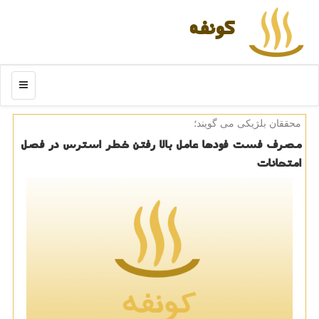
كونفه
منو
محققان بلژیكی می گویند؛
مصرف فست فودها عامل بالا رفتن خطر استرس در فصل
امتحانات