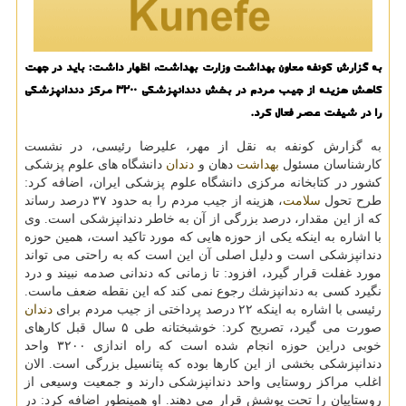
به گزارش كونفه معاون بهداشت وزارت بهداشت، اظهار داشت: باید در جهت
كاهش هزینه از جیب مردم در بخش دندانپزشكی ۳۲۰۰ مركز دندانپزشكی
را در شیفت عصر فعال كرد.
به گزارش كونفه به نقل از مهر، علیرضا رئیسی، در نشست
كارشناسان مسئول
بهداشت
دهان و
دندان
دانشگاه های علوم پزشكی
كشور در كتابخانه مركزی دانشگاه علوم پزشكی ایران، اضافه كرد:
طرح تحول
سلامت
، هزینه از جیب مردم را به حدود ۳۷ درصد رساند
كه از این مقدار، درصد بزرگی از آن به خاطر دندانپزشكی است. وی
با اشاره به اینكه یكی از حوزه هایی كه مورد تاكید است، همین حوزه
دندانپزشكی است و دلیل اصلی آن این است كه به راحتی می تواند
مورد غفلت قرار گیرد، افزود: تا زمانی كه دندانی صدمه نبیند و درد
نگیرد كسی به دندانپزشك رجوع نمی كند كه این نقطه ضعف ماست.
رئیسی با اشاره به اینكه ۲۲ درصد پرداختی از جیب مردم برای
دندان
صورت می گیرد، تصریح كرد: خوشبختانه طی ۵ سال قبل كارهای
خوبی دراین حوزه انجام شده است كه راه اندازی ۳۲۰۰ واحد
دندانپزشكی بخشی از این كارها بوده كه پتانسیل بزرگی است. الان
اغلب مراكز روستایی واحد دندانپزشكی دارند و جمعیت وسیعی از
روستاییان را تحت پوشش قرار می دهند. او همینطور اضافه كرد: در