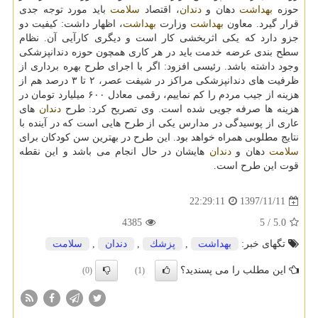
حوزه
بهداشت
دهان و
دندان
، اقتصاد
سلامت
باید مورد توجه جدی
قرار گیرد. معاون
بهداشت
وزارت
بهداشت
، اظهار داشت: كیفیت دو
جزو دارد كه یكی اثربخشی كار است و دیگری كارآیی آن. نظام
سطح بندی عرضه خدمت باید در هر كاری همچون حوزه دندانپزشكی
وجود داشته باشد. رئیسی افزود: اگر با اجرای طرح بهره برداری از
ظرفیت های دندانپزشكی مراكز در شیفت عصر، ۲ تا ۳ درصد هم از
هزینه از جیب مردم را كم نماییم، رقمی معادل ۶۰۰ میلیارد تومان در
هزینه ها صرفه جویی شده است. وی تصریح كرد: طرح
دندان
های
عاری از پوسیدگی در مدارس یكی از طرح هایی است كه در آینده با
نتایج مطلوبی همراه خواهد بود. این طرح در بهترین سن كودكان برای
سلامت
دهان و
دندان
هایشان در حال انجام می باشد و این نقطه
قوت این طرح است.
1397/11/11
22:29:11
4385
/ 5
5.0
تگهای خبر:
بهداشت
,
پزشك
,
دندان
,
سلامت
این مطلب را می پسندید؟
(0)
(1)