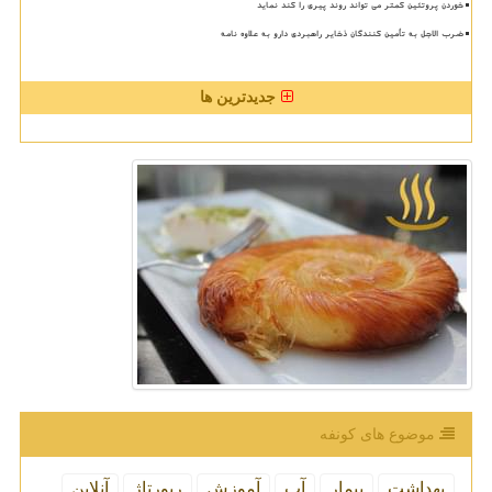
خوردن پروتئین کمتر می تواند روند پیری را کند نماید
ضرب الاجل به تأمین کنندگان ذخایر راهبردی دارو به علاوه نامه
جدیدترین ها
موضوع های كونفه
بهداشت
بیمار
آب
آموزش
رپورتاژ
آنلاین