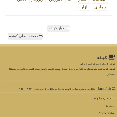
بیماری
بازار
اخبار کونفه
صفحه اصلی کونفه
كونفه
کونفه کادایف دسر خوشمزه ترکی
کونفه، لذت شیرینی خانگی در کنار عزیزان با آموزش پخت کونفه و اخبار حوزه آشپزی، خانواده و مسائل
اجتماعی
kunefe.ir - مالکیت معنوی سایت كونفه متعلق به مالکین آن می باشد : 1396 - 1405
میانبرهای كونفه
درباره ما
رپورتاژ در كونفه