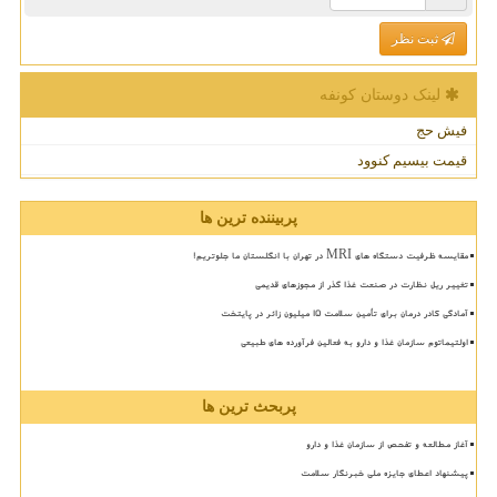
ثبت نظر
لینک دوستان كونفه
فیش حج
قیمت بیسیم کنوود
پربیننده ترین ها
مقایسه ظرفیت دستگاه های MRI در تهران با انگلستان ما جلوتریم!
تغییر ریل نظارت در صنعت غذا گذر از مجوزهای قدیمی
آمادگی کادر درمان برای تأمین سلامت 15 میلیون زائر در پایتخت
اولتیماتوم سازمان غذا و دارو به فعالین فرآورده های طبیعی
پربحث ترین ها
آغاز مطالعه و تفحص از سازمان غذا و دارو
پیشنهاد اعطای جایزه ملی خبرنگار سلامت