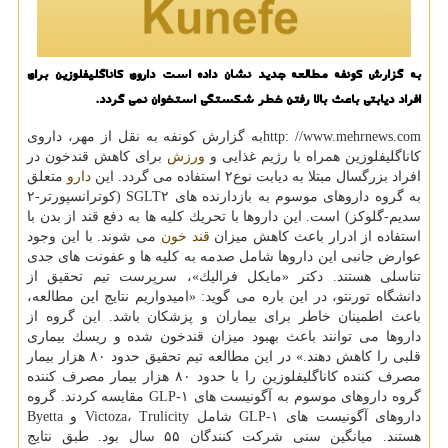
به گزارش كونفه مطالعه جدید نشان داده است داروی كاناگلیفلوزین برای
افراد دیابتی باعث بالا رفتن خطر شكستگی استخوان نمی گردد.
http: //www.mehrnews.comبه گزارش كونفه به نقل از مهر، داروی
كاناگلیفلوزین همراه با رژیم غذایی و
ورزش
برای كاهش قندخون در
افراد بزرگسال مبتلا به دیابت نوع۲ استفاده می گردد. این
دارو
متعلق
به گروه داروهای موسوم به بازدارنده های SGLT۲ (كوترانسپورتر-۲
سدیم-گلوكز) است. این داروها با تحریك كلیه ها به دفع قند از بدن با
استفاده از ادرار باعث كاهش میزان
قند خون
می شوند. با این وجود
عوارض جانبی این داروها شامل صدمه به كلیه ها و عفونت های جدی
تناسلی هستند. دكتر «مایكل فرالیك»، سرپرست تیم تحقیق از
دانشگاه تورنتو، در این باره می گوید: «امیدواریم نتایج این مطالعه،
باعث اطمینان خاطر برای بیماران و پزشكان باشد. این گروه از
داروها می توانند باعث بهبود میزان قندخون شده و ریسك بیماری
قلبی را كاهش دهند.» در این مطالعه تیم تحقیق حدود ۸۰ هزار بیمار
مصرف كننده كاناگلیفلوزین را با حدود ۸۰ هزار بیمار مصرف كننده
گروه داروهای موسوم به آگونیست های GLP-۱ مقایسه كردند. گروه
داروهای آگونیست های GLP-۱ شامل Victoza، Trulicity و Byetta
هستند. میانگین سنی شركت كنندگان ۵۵ سال بود. طبق نتایج