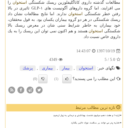
مطالعات گذشته داروی كاناگلیفلوزین ریسك شكستگی
استخوان
را
می افزایند، اما گروه داروهای آگونیست های GLP-۱ تاثیری در بالا
رفتن خطر شكستگی
استخوان
ندارند. اما نتایج مطالعات نشان داد
ریسك شكستگی در هر دو گروه بیماران یكسان بود. به قول محققان،
خود بیماران به خاطر شرایط سنی شان در معرض ریسك بالا
شكستگی
استخوان
هستند و هم اكنون نمی توان این ریسك را به یك
داروی خاص نسبت داد.
1397/10/19
14:43:07
4349
/ 5
5.0
تگهای خبر:
استخوان
,
بیمار
,
بیماری
,
پزشك
این مطلب را می پسندید؟
(0)
(1)
تازه ترین مطالب مرتبط
ارایه ۱ و هفت دهم میلیون خدمت بهداشتی و درمانی به زوار اربعین
تغذیه پدر می تواند بر سلامت نوزاد تاثیر بگذارد