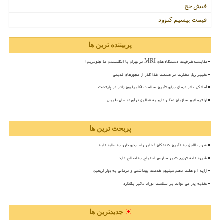
فیش حج
قیمت بیسیم کنوود
پربیننده ترین ها
مقایسه ظرفیت دستگاه های MRI در تهران با انگلستان ما جلوتریم!
تغییر ریل نظارت در صنعت غذا گذر از مجوزهای قدیمی
آمادگی کادر درمان برای تأمین سلامت 15 میلیون زائر در پایتخت
اولتیماتوم سازمان غذا و دارو به فعالین فرآورده های طبیعی
پربحث ترین ها
ضرب الاجل به تأمین کنندگان ذخایر راهبردی دارو به علاوه نامه
شیوه نامه توزیع شیر مدارس احتیاج به اصلاح دارد
ارایه ۱ و هفت دهم میلیون خدمت بهداشتی و درمانی به زوار اربعین
تغذیه پدر می تواند بر سلامت نوزاد تاثیر بگذارد
جدیدترین ها