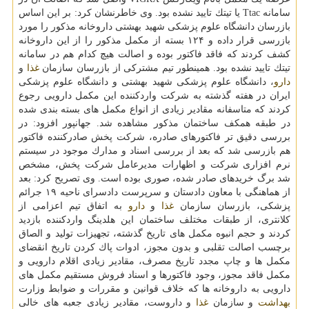
سامانه Ttac یا تیتك تایید نشده بود. وی خاطرنشان كرد: بر این اساس
بازرسان دانشگاه علوم پزشكی شهید بهشتی داروخانه مذكور را مورد
بازرسی قرار داده و ۱۲۴ بسته از مكمل مذكور را از این داروخانه
كشف كردند كه فاقد فاكتور بوده و اصالت هیچ كدام هم در سامانه
تیتك تایید نشده بود. همینطور تیم مشتركی از بازرسان سازمان
غذا
و
دارو
، دانشگاه علوم پزشكی شهید بهشتی و دانشگاه علوم پزشكی
ایران در هفته گذشته به شركت واردكننده این مكمل دارویی رجوع
كردند كه متاسفانه مقادیر زیادی از انواع مكمل های بسته بندی شده
در طبقه همكف ساختمان مذكور مشاهده شد. جهانپور افزود: در
بررسی دقیق تر فاكتورهای صادره، شركت پخش صادركننده فاكتور
هم بازرسی شد كه بعد از بررسی اسناد و مدارك موجود در سیستم
نرم افزاری شركت و اظهارات مدیرعامل شركت پخش، مشخص
شد برگ خریدهای صادر شده، صوری بوده است. وی تصریح كرد: بعد
از هماهنگی با معاون دادستان و سرپرست دادسرای ناحیه ۱۹ جرائم
پزشكی، بازرسان سازمان
غذا
و
دارو
به اتفاق تیم اعزامی از
كلانتری، از طبقات مختلف ساختمان این هلدینگ واردكننده بازدید
كردند و حجم انبوه مكمل های تاریخ گذشته، تجهیزات تولید و الصاق
برچسب اصالت تقلبی و بدون مجوز، ادوات پاك كردن تاریخ انقضای
مكمل ها و چاپ مجدد تاریخ مصرف، مقادیر زیادی اقلام دارویی و
مكمل فاقد مجوز، وجود فاكتورها و اسناد فروش مستقیم مكمل های
دارویی به داروخانه ها كه خلاف قوانین و مقررات و ضوابط وزارت
بهداشت
و سازمان
غذا
و داروست، مقادیر زیادی جعبه های خالی