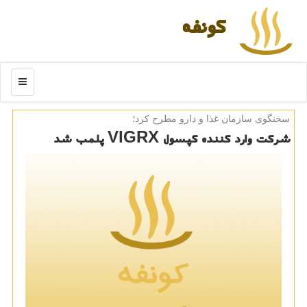
كونفه
منو
سخنگوی سازمان غذا و دارو مطرح كرد؛
شركت وارد كننده كپسول VIGRX پلمب شد