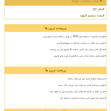
لینک دوستان كونفه
فیش حج
قیمت بیسیم کنوود
پربیننده ترین ها
مقایسه ظرفیت دستگاه های MRI در تهران با انگلستان ما جلوتریم!
تغییر ریل نظارت در صنعت غذا گذر از مجوزهای قدیمی
آمادگی کادر درمان برای تأمین سلامت 15 میلیون زائر در پایتخت
اولتیماتوم سازمان غذا و دارو به فعالین فرآورده های طبیعی
پربحث ترین ها
پیشنهاد اعطای جایزه ملی خبرنگار سلامت
خوردن پروتئین کمتر می تواند روند پیری را کند نماید
ضرب الاجل به تأمین کنندگان ذخایر راهبردی دارو به علاوه نامه
شیوه نامه توزیع شیر مدارس احتیاج به اصلاح دارد