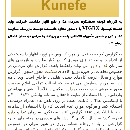
به گزارش كونفه سخنگوی سازمان غذا و دارو اظهار داشت: شركت وارد
كننده كپسول VIGRX با دستور معاون دادستان توسط بازرسان سازمان
غذا و دارو و حضور مأموران انتظامی پلمب و پرونده به مراجع ذی صلاح قضائی
ارجاع شد.
به گزارش كونفه به نقل از مهر، كیانوش جهانپور، اظهار داشت: یكی
از اقدامات و مولفه های موثری كه در كنار نظارت و بازرسی های
سازمان
غذا
و
دارو
می تواند راهگشا باشد، گزارش های مردمی در
خصوص تخلفات در حوزه توزیع كالاهای
سلامت
محور همچون گزارش
موارد و محال عرضه كالاهای جعلی، تقلبی یا قاچاق است. وی ادامه
داد: به مردم سفارش می نماییم كه اصالت تمامی اقلام
سلامت
محور مصرفی خود، بخصوص
دارو
، مكمل و اقلام آرایشی و بهداشتی
وارداتی، را با استفاده از سایت ttac.ir یا سامانه پیامكی ۲۰۰۰۸۸۲۲ و
یا اپلیكیشن Ttac با قابلیت نصب بر روی تلفن های همراه هوشمند،
استعلام كنند و هرگونه موارد عدم اصالت كالا را با استفاده از سامانه
۱۹۰ یا اپلیكیشن Ttac گزارش كنند. سخنگوی سازمان
غذا
و
دارو
تصریح كرد: به دنبال پیگیری گزارش های مردمی در هفته های اخیر،
گزارشی از یك داروخانه شبانه روزی در شهر تهران در خصوص
عرضه یك مكمل بانام ویگاركس VIGRX واصل شد كه اصالت آن در