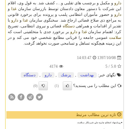
دارو
و مكمل و برچسب های تقلبی و...، كشف شد. به قول وی، اقلام
این شركت با دستور معاون دادستان توسط بازرسان سازمان
غذا
و
دارو
و حضور مأموران انتظامی پلمب و پرونده برای برخورد قانونی
به مراجع ذی صلاح قضائی ارجاع شد. سخنگوی سازمان
غذا
و
دارو
با
تقدیر از اقدامات و همراهی
دستگاه
قضائی و نیروی انتظامی، تصریح
كرد: اهتمام سازمان
غذا
و
دارو
بر برخورد جدی با متخلفینی است كه
سلامت
عمومی جامعه را قربانی مطامع شخصی خود می كند و در
این زمینه هیچگونه تساهل و تسامحی صورت نخواهد گرفت.
1397/10/08
14:03:47
4174
/ 5
5.0
تگهای خبر:
بهداشت
,
پزشك
,
دارو
,
دستگاه
این مطلب را می پسندید؟
(0)
(1)
تازه ترین مطالب مرتبط
پیشنهاد اعطای جایزه ملی خبرنگار سلامت