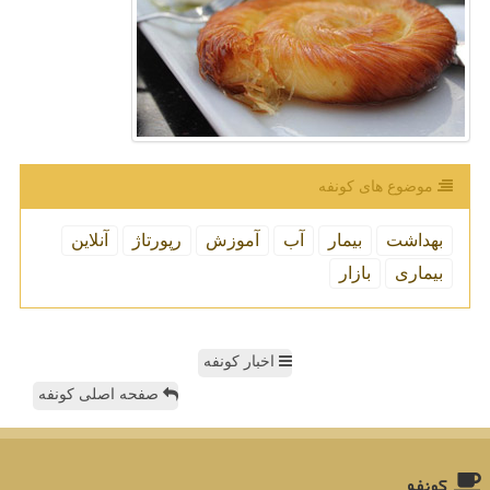
موضوع های كونفه
بهداشت
بیمار
آب
آموزش
رپورتاژ
آنلاین
بیماری
بازار
اخبار کونفه
صفحه اصلی کونفه
كونفه