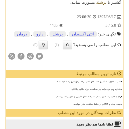
گشنیز با
پزشك
مشورت نمایند.
1397/08/17
23:06:30
4485
/ 5
5.0
تگهای خبر:
آنتی اكسیدان
,
پزشك
,
دارو
,
درمان
این مطلب را می پسندید؟
(0)
(1)
تازه ترین مطالب مرتبط
ضرب الاجل به تأمین کنندگان ذخایر راهبردی دارو به علاوه نامه
تغذیه پدر می تواند بر سلامت نوزاد تاثیر بگذارد
رفع محدودیت های بانکی شرکت های دارویی و تجهیزات پزشکی
توت، چای و کاکائو در حفظ سلامت مغز موثرند
نظرات بینندگان در مورد این مطلب
لطفا شما هم
نظر دهید