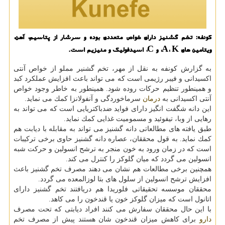
كونفه: تخم گشنیز دارای خواص متعددی بوده و سرشار از پتاسیم، آهن،
ویتامین های A، K، و C، اسیدفولیك و منیزیم است.
به گزارش كونفه به نقل از مهر، تخم گشنیر مملو از خواص آنتی
اكسیدانی و فیبر رژیمی است كه می تواند باعث افزایش عملكرد كبد
و همینطور تنظیم حركات روده شود. همینطور به خاطر وجود خواص
آنتی اكسیدانی به
درمان
سرماخوردگی و آنفولانزا كمك می نماید.
این دانه شگفت انگیز دارای فواید ضدباكتریایی است كه می تواند به
رهایی از وبا، تیفوئید و مسمومیت غذایی كمك نماید.
طبق یافته های مطالعاتی دانه گشنیز می تواند به مقابله با دیابت هم
كمك نماید. به قول محققان، عصاره دانه گشنیز حاوی برخی تركیبات
است كه در زمان ورود به خون منجر به ترشح انسولین و حركت شبه
انسولین می گردد كه میان گلوكز را كنترل می كند.
همچنین برخی مطالعات هم نشان می دهند مصرف تخم گشنیز باعث
افزایش ترشح انسولین از سلول های بتا لوزالمعده می گردد.
محققان موسسه تحقیقاتی فلوریدا هم دریافتند تخم گشنیز دارای
اتانول است كه میزان گلوكز خون یا قندخون را می كاهد.
با این حال محققان سفارش می كنند افراد دیابتی كه تحت مصرف
دارو
برای كاهش میزان قندخون شان هستند پیش از مصرف تخم