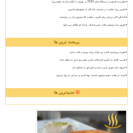
مقایسه ظرفیت دستگاه های MRI در تهران با انگلستان ما جلوتریم!
تغییر ریل نظارت در صنعت غذا گذر از مجوزهای قدیمی
آمادگی کادر درمان برای تأمین سلامت 15 میلیون زائر در پایتخت
توزیع سه میلیون پاکت شیرخشک یارانه ای واگذار می شود
پربحث ترین ها
خوردن پروتئین کمتر می تواند روند پیری را کند نماید
ضرب الاجل به تأمین کنندگان ذخایر راهبردی دارو به علاوه نامه
شیوه نامه توزیع شیر مدارس احتیاج به اصلاح دارد
ارایه ۱ و هفت دهم میلیون خدمت بهداشتی و درمانی به زوار اربعین
جدیدترین ها