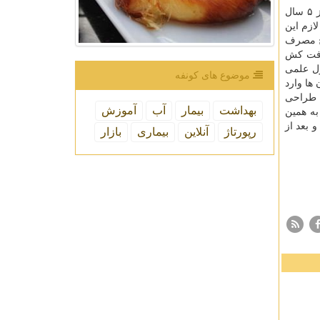
گیل آبادی افزود: تاریخ مصرف سموم كشاورزی حداكثر دو سال است اما مشاهده شده است كه كالاهایی كه تاریخ مصرف آن بیش از ۵ سال
ازم این
یخ مصرف
آفت كش
ول علمی
موضوع های كونفه
ها وارد
طراحی
بهداشت
بیمار
آب
آموزش
ست. به همین
 بعد از
رپورتاژ
آنلاین
بیماری
بازار