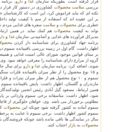
قرار گرفته است. بطوریكه سازمان
غذا
و
دارو
، برنامه 
بررسی
سلامت
محصولات
كشاورزی در دستور كار قرار دا
نكته ای كه نباید فراموش كرد، این است كه كارشناسان 
بر این عقیده اند كه استفاده از سم با كیفیت تولید داخل،
خطری برای
محصولات
و
سلامت
سفره های غذایی مردم ند
تواند به كیفیت
محصولات
هم كمك نماید. در همین ارتبا
مدیركل فرآورده های غذایی و آشامیدنی سازمان
غذا
و
دار
برنامه جهاد كشاورزی برای شناسنامه دار كردن
محصولا
اظهار داشت: گام اول در زمینه بررسی باقیمانده سموم د
بر مبنای قوانین موجود شورای عالی امنیت غذایی و همین
گروه از مزارع دارای شناسنامه را معرفی خواهد نمود. وی
شوند، اضافه كرد: برنامه سازمان
غذا
و
دارو
سموم و ۱۰ نوع محصول هم از نظر میزان نیترات و
مازندران و گلستان، اظهار داشت: پایش باقیمانده سموم 
شود، اظهار داشت: متاسفانه برخی سموم وارداتی بر پای
مطلوبی برخوردار می باشد. وی، خواهان جلوگیری از قا
سموم آماده به كشور گرفته شود چونكه این
محصولات
كی
سموم كشور اظهار داشت: برخی سموم با عنایت به پرخط
سال در نمایندگی ها باقی مانده باشد چونكه فروشندگان با
محصولات
به
بازار
اجتناب كنند.