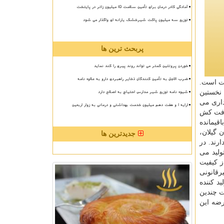
آمادگی کادر درمان برای تأمین سلامت 15 میلیون زائر در پایتخت
توزیع سه میلیون پاکت شیرخشک یارانه ای واگذار می شود
پربحث ترین ها
خوردن پروتئین کمتر می تواند روند پیری را کند نماید
ضرب الاجل به تأمین کنندگان ذخایر راهبردی دارو به علاوه نامه
ات است.
شیوه نامه توزیع شیر مدارس احتیاج به اصلاح دارد
 نخستین
داری می
ارایه ۱ و هفت دهم میلیون خدمت بهداشتی و درمانی به زوار اربعین
موم آفت كش
ل قبل ۱۵ نوع محصول از نظر باقیمانده
ن گیلان،
جدیدترین ها
رند. در
یه سموم در داخل تولید می
ز كیفیت
رقانونی
د كننده
ت چندین
رضه این