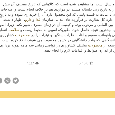
 به تاریخ زنی یكساله هستند. در مواردی هم بر خلاف انجام تست و اصلاحات ل
با عنایت به قیمت پایینی كه این محصول دارد آن را خریداری نموده و به تار
 اداره كل نظارت بر فرآورده های غذایی سازمان
غذا
و
دارو
، اظهار داشت: 
بط بین المللی و مرغوب بوده و كیفیت آن در زمان مصرف تغییر نكند. زیرا، اص
، بیشترین نتیجه حاصل شود، بطوریكه آسیبی به محیط زیست و
سلامت
انسان 
باقیمانده سموم و آفات، فلزات سنگین و نیترات را در
محصولات
كشاورزی 
ابتدای سال ۹۳ این برنامه ها را به ۱۰ مركز دانشگاهی كه واحد دانشگاهی در كشور محسوب می شوند، ابلاغ كرده ا
وسعه از
محصولات
مختلف كشاورزی در فواصل زمانی سه ماهه نمونه برداری و
اندازه، ضوابط و اقدامات لازم را انجام دهند.
4337
/ 5
5.0