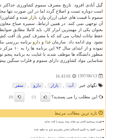
است دوباره تست و اصلاح گردد اما در این صورت تنها مجاز
سموم با قیمت های خیلی ارزان وارد
بازار
شده و كشاورزان 
آن توجهی نمی كنند. در همین ارتباط، سمیره صباح معاون
بعنوان یكی از مهمترین ابزار كار، باید كاملا مطابق ضوا
حفظ نباتات ایجاب می كند كه با مصرف كمتر یك آفت كش
نشود. وی ادامه داد: سازمان
غذا
و
دارو
برنامه بررسی ملی 
نموده و از 
منظور دانشگاه ها موظف شدند با عنایت به برنامه پنجم ت
شناسایی مواد كشاورزی دارای سموم و فلزات سنگین بیش از 
1397/06/13
16:43:01
تگهای خبر:
آب
,
بازار
,
دارو
,
سفر
این مطلب را می پسندید؟
(0)
(1)
تازه ترین مطالب مرتبط
خوردن پروتئین کمتر می تواند روند پیری را کند نماید
ضرب الاجل به تأمین کنندگان ذخایر راهبردی دارو به علاوه نامه
ارایه ۱ و هفت دهم میلیون خدمت بهداشتی و درمانی به زوار اربعین