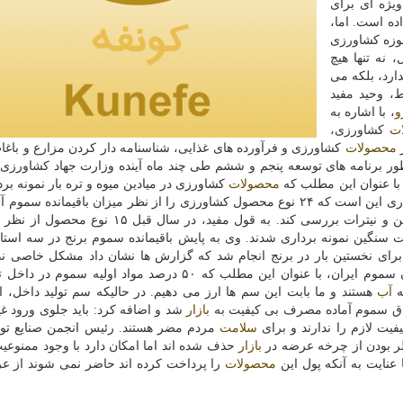
ویژه ای برای
ده است. اما،
حوزه كشاورزی
 نه تنها هیچ
ارد، بلكه می
ط، وحید مفید
و
، با اشاره به
ت
كشاورزی،
ر
محصولات
كشاورزی و فرآورده های غذایی، شناسنامه دار كردن مزارع و باغ
طور برنامه های توسعه پنجم و ششم طی چند ماه آینده وزارت جهاد كشاورزی
 با عنوان این مطلب كه
محصولات
كشاورزی در میادین میوه و تره بار نمونه بر
برای سال جاری این است كه ۲۴ نوع محصول كشاورزی را از نظر میزان باقیمانده س
و ۱۵ نوع محصول را از نظر میزان باقیمانده فلزات سنگین و نیترات بررسی كند. به قول مفید، در سا
 فلزات سنگین نمونه برداری شدند. وی به پایش باقیمانده سموم برنج در سه استا
برای نخستین بار در برنج انجام شد كه گزارش ها نشان داد مشكل خاصی ندا
همین ارتباط، مسعود گیل آبادی رئیس انجمن تولیدكنندگان سموم ایران، با عنوان این مطلب كه ۵۰ درصد مواد اول
ه
آب
هستند و ما بابت این سم ها ارز می دهیم. در حالیكه سم تولید داخل، ا
چاق سموم آماده مصرف بی كیفیت به
بازار
شد و اضافه كرد: باید جلوی ورود غی
فیت لازم را ندارند و برای
سلامت
مردم مضر هستند. رئیس انجمن صنایع تولی
ر بودن از چرخه عرضه در
بازار
حذف شده اند اما امكان دارد با وجود ممنوعی
 عنایت به آنكه پول این
محصولات
را پرداخت كرده اند حاضر نمی شوند از ع