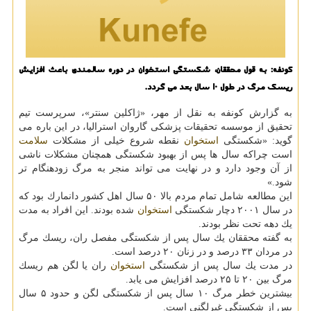
كونفه: به قول محققان، شكستگی استخوان در دوره سالمندی باعث افزایش
ریسك مرگ در طول ۱۰ سال بعد می گردد.
به گزارش كونفه به نقل از مهر، «ژاكلین سنتر»، سرپرست تیم
تحقیق از موسسه تحقیقات پزشكی گاروان استرالیا، در این باره می
گوید: «شكستگی
استخوان
نقطه شروع خیلی از مشكلات
سلامت
است چراكه سال ها پس از بهبود شكستگی همچنان مشكلات ناشی
از آن وجود دارد و در نهایت می تواند منجر به مرگ زودهنگام تر
شود.»
این مطالعه شامل تمام مردم بالا ۵۰ سال اهل كشور دانمارك بود كه
در سال ۲۰۰۱ دچار شكستگی
استخوان
شده بودند. این افراد به مدت
یك دهه تحت نظر بودند.
به گفته محققان یك سال پس از شكستگی مفصل ران، ریسك مرگ
در مردان ۳۳ درصد و در زنان ۲۰ درصد است.
در مدت یك سال پس از شكستگی
استخوان
ران یا لگن هم ریسك
مرگ بین ۲۰ تا ۲۵ درصد افزایش می یابد.
بیشترین خطر مرگ ۱۰ سال پس از شكستگی لگن و حدود ۵ سال
پس از شكستگی غیرلگنی است.