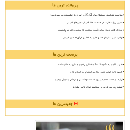
پربیننده ترین ها
مقایسه ظرفیت دستگاه های MRI در تهران با انگلستان ما جلوتریم!
تغییر ریل نظارت در صنعت غذا گذر از مجوزهای قدیمی
آمادگی کادر درمان برای تأمین سلامت 15 میلیون زائر در پایتخت
اولتیماتوم سازمان غذا و دارو به فعالین فرآورده های طبیعی
پربحث ترین ها
ضرب الاجل به تأمین کنندگان ذخایر راهبردی دارو به علاوه نامه
شیوه نامه توزیع شیر مدارس احتیاج به اصلاح دارد
ارایه ۱ و هفت دهم میلیون خدمت بهداشتی و درمانی به زوار اربعین
تغذیه پدر می تواند بر سلامت نوزاد تاثیر بگذارد
جدیدترین ها