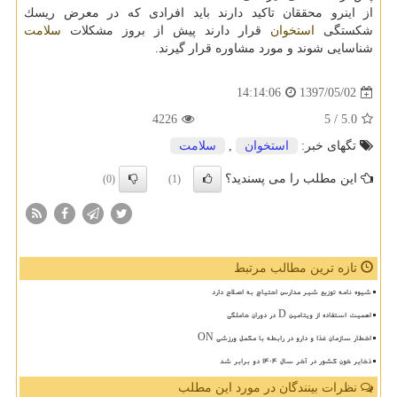
از اینرو محققان تاكید دارند باید افرادی كه در معرض ریسك
شكستگی
استخوان
قرار دارند پیش از بروز مشكلات
سلامت
شناسایی شوند و مورد مشاوره قرار گیرند.
1397/05/02
14:14:06
4226
/ 5
5.0
تگهای خبر:
استخوان
,
سلامت
این مطلب را می پسندید؟
(0)
(1)
تازه ترین مطالب مرتبط
شیوه نامه توزیع شیر مدارس احتیاج به اصلاح دارد
اهمیت استفاده از ویتامین D در دوران حاملگی
اخطار سازمان غذا و دارو در رابطه با مکمل ورزشی ON
ذخایر خون کشور در آخر سال ۱۴۰۴ دو برابر شد
نظرات بینندگان در مورد این مطلب