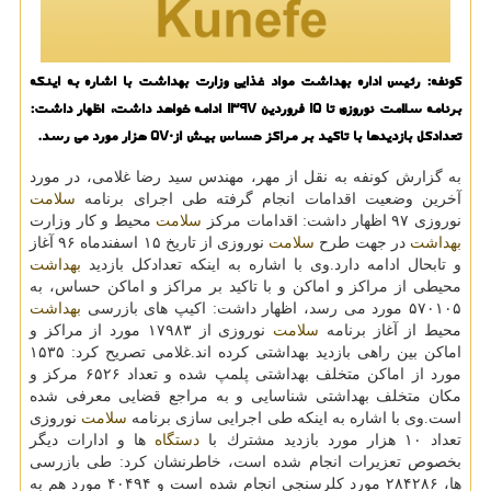
كونفه: رئیس اداره بهداشت مواد غذایی وزارت بهداشت با اشاره به اینكه
برنامه سلامت نوروزی تا ۱۵ فروردین ۱۳۹۷ ادامه خواهد داشت، اظهار داشت:
تعدادكل بازدیدها با تاكید بر مراكز حساس بیش از۵۷۰ هزار مورد می رسد.
به گزارش كونفه به نقل از مهر، مهندس سید رضا غلامی، در مورد
آخرین وضعیت اقدامات انجام گرفته طی اجرای برنامه
سلامت
نوروزی ۹۷ اظهار داشت: اقدامات مركز
سلامت
محیط و كار وزارت
بهداشت
در جهت طرح
سلامت
نوروزی از تاریخ ۱۵ اسفندماه ۹۶ آغاز
و تابحال ادامه دارد.وی با اشاره به اینكه تعدادكل بازدید
بهداشت
محیطی از مراكز و اماكن و با تاكید بر مراكز و اماكن حساس، به
۵۷۰۱۰۵ مورد می رسد، اظهار داشت: اكیپ های بازرسی
بهداشت
محیط از آغاز برنامه
سلامت
نوروزی از ۱۷۹۸۳ مورد از مراكز و
اماكن بین راهی بازدید بهداشتی كرده اند.غلامی تصریح كرد: ۱۵۳۵
مورد از اماكن متخلف بهداشتی پلمپ شده و تعداد ۶۵۲۶ مركز و
مكان متخلف بهداشتی شناسایی و به مراجع قضایی معرفی شده
است.وی با اشاره به اینكه طی اجرایی سازی برنامه
سلامت
نوروزی
تعداد ۱۰ هزار مورد بازدید مشترك با
دستگاه
ها و ادارات دیگر
بخصوص تعزیرات انجام شده است، خاطرنشان كرد: طی بازرسی
ها، ۲۸۴۲۸۶ مورد كلرسنجی انجام شده است و ۴۰۴۹۴ مورد هم به