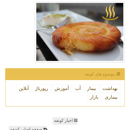
موضوع های كونفه
بهداشت
بیمار
آب
آموزش
رپورتاژ
آنلاین
بیماری
بازار
اخبار کونفه
صفحه اصلی کونفه