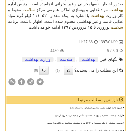
صدور اخطار نقصها بحرانی و غیر بحرانی انجامیده است. رئیس اداره
بهداشت
مواد غذایی و بهسازی اماكن عمومی مركز
سلامت
محیط و
كار وزارت
بهداشت
با اشاره به اینكه مقدار ۱۱۱۰۵۲۰ كیلو گرم مواد
غذایی فاسد و غیر بهداشتی معدوم شده است، اظهار داشت: برنامه
سلامت
نوروزی تا ۱۵ فروردین ۱۳۹۷ ادامه خواهد داشت.
1397/01/09
11:27:38
4480
/ 5
5.0
تگهای خبر:
بهداشت
,
سلامت
,
وزارت بهداشت
این مطلب را می پسندید؟
(0)
(1)
تازه ترین مطالب مرتبط
شیوه نامه توزیع شیر مدارس احتیاج به اصلاح دارد
ارایه ۱ و هفت دهم میلیون خدمت بهداشتی و درمانی به زوار اربعین
عرضه بیشتر از یک میلیون و ۵۴۴ هزار خدمت سلامت به زائرین اربعین
رفع محدودیت های بانکی شرکت های دارویی و تجهیزات پزشکی