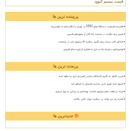
قیمت بیسیم کنوود
پربیننده ترین ها
مقایسه ظرفیت دستگاه های MRI در تهران با انگلستان ما جلوتریم!
تغییر ریل نظارت در صنعت غذا گذر از مجوزهای قدیمی
آمادگی کادر درمان برای تأمین سلامت 15 میلیون زائر در پایتخت
اولتیماتوم سازمان غذا و دارو به فعالین فرآورده های طبیعی
پربحث ترین ها
ضرب الاجل به تأمین کنندگان ذخایر راهبردی دارو به علاوه نامه
شیوه نامه توزیع شیر مدارس احتیاج به اصلاح دارد
ارایه ۱ و هفت دهم میلیون خدمت بهداشتی و درمانی به زوار اربعین
تغذیه پدر می تواند بر سلامت نوزاد تاثیر بگذارد
جدیدترین ها