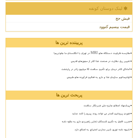
لینک دوستان كونفه
فیش حج
قیمت بیسیم کنوود
پربیننده ترین ها
مقایسه ظرفیت دستگاه های MRI در تهران با انگلستان ما جلوتریم!
تغییر ریل نظارت در صنعت غذا گذر از مجوزهای قدیمی
آمادگی کادر درمان برای تأمین سلامت 15 میلیون زائر در پایتخت
اولتیماتوم سازمان غذا و دارو به فعالین فرآورده های طبیعی
پربحث ترین ها
پیشنهاد اعطای جایزه ملی خبرنگار سلامت
خوردن پروتئین کمتر می تواند روند پیری را کند نماید
ضرب الاجل به تأمین کنندگان ذخایر راهبردی دارو به علاوه نامه
شیوه نامه توزیع شیر مدارس احتیاج به اصلاح دارد