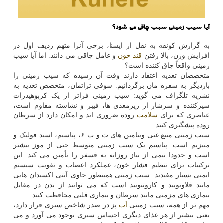
آیا سیب زمینی سبب چاقی می شود؟
به گزارش کونفه به نقل از ایسنا، برخی آنرا متهم ردیف اول در
افزایش وزن، بالا رفتن
قند خون
و عامل چاقی می دانند. اما آیا سیب
زمینی واقعاً چاق کننده است؟
متخصصان تغذیه اعتقاد دارند وقت آن رسیده که سیب زمینی را
باردیگر به سفره مان برگردانیم. سوفی تراتمان، متخصص تغذیه به
نشریه تلگراف می گوید: سیب زمینی فراتر از یک کربوهیدرات
سیرکننده و سرشار از ریزمغذی ها، فیبر و نشاسته مقاوم است،
عناصری که برای
سلامت
روده ضروری اند و امکان دارد از سرطان
روده پیشگیری کنند.
سیب زمینی منبع غنی ویتامین های ث و ب ۶، پتاسیم، اسید فولیک و
منیزیم است. پتاسیم یک سیب زمینی متوسط حتی از موز بیشتر
است و حدودا نیمی از نیاز روزانه به فسفر را تأمین می کند. این
ترکیبات برای تنظیم فشار خون، عملکرد اعصاب و تقویت سیستم
ایمنی بسیار مفیدند. سیب زمینی همینطور حاوی آنتی اکسیدان هایی
مانند فلاونویید و کاروتنویید است که می توانند از بدن در مقابل
بیماری های مزمنی مانند سرطان و بیماری قلبی محافظت کنند.
مهم تر از همه، سیب زمینی
آب
پز در صدر شاخص سیری قرار دارد،
یعنی بیشتر از هر غذای دیگری احساس سیری بوجود می آورد و می