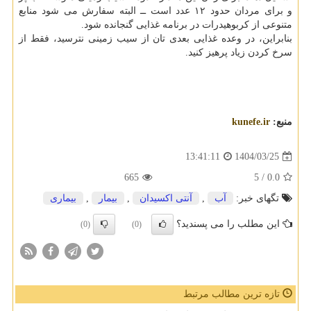
و برای مردان حدود ۱۲ عدد است ــ البته سفارش می شود منابع
متنوعی از کربوهیدرات در برنامه غذایی گنجانده شود.
بنابراین، در وعده غذایی بعدی تان از سیب زمینی نترسید، فقط از
سرخ کردن زیاد پرهیز کنید.
منبع:
kunefe.ir
1404/03/25
13:41:11
665
/ 5
0.0
تگهای خبر:
آب
,
آنتی اكسیدان
,
بیمار
,
بیماری
این مطلب را می پسندید؟
(0)
(0)
تازه ترین مطالب مرتبط