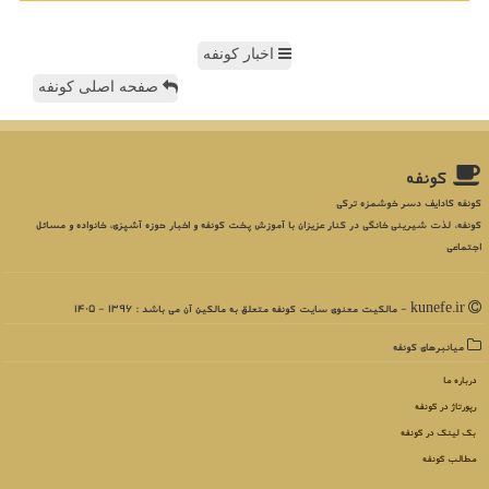
اخبار کونفه
صفحه اصلی کونفه
كونفه
کونفه کادایف دسر خوشمزه ترکی
کونفه، لذت شیرینی خانگی در کنار عزیزان با آموزش پخت کونفه و اخبار حوزه آشپزی، خانواده و مسائل
اجتماعی
kunefe.ir - مالکیت معنوی سایت كونفه متعلق به مالکین آن می باشد : 1396 - 1405
میانبرهای كونفه
درباره ما
رپورتاژ در كونفه
بک لینک در كونفه
مطالب كونفه