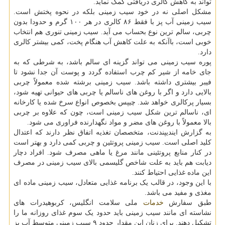
تواند به کاهش کالری دریافتی کمک نماید.
مشکل اصلی نه در خود سیب زمینی بلکه در نحوه پختش است.
سیب زمینی آب پز با فقط ۸۶ کالری در هر ۱۰۰ گرم و حدودا بدون
چربی، سالم ترین نوع بحساب می آید. سیب زمینی تنوری هم انتخاب
خوبی است، باآنکه به علت کاهش آب هنگام پخت، کمی بیشتر کالری
دارد.
پوره سیب زمینی می تواند گزینه ای سالم باشد، به شرطی که به
جای خامه از شیر کم چرب استفاده گردد و پوست آن جدا نشود تا
فیبر بیشتری داشته باشد. سیب زمینی برشته شده معمولاً چربی
بالایی دارد و اگر با روغن های ناسالم یا چربی های حیوانی تهیه شود،
بسیار پرکالری خواهد شد. چیپس بخصوص انواع سرخ شده یا کارخانه
ای، ناسالم ترین شکل سیب زمینی است، چون که علاوه بر چربی
بالا معمولاً با روغن های مضر و مواد نگهدارنده فراوری می شود.
به گزارش ایندیپندنت، متخصصان تغذیه اتفاق نظر دارند که اعتدال
کلید اصلی است. سیب زمینی پروتئین و چربی کمی دارد و بهتر است
در کنار منابع پروتئینی مانند مرغ یا ماهی مصرف شود. افراد دچار
دیابت هم باید به علت شاخص گلیسمی بالای سیب زمینی در مصرف
این ماده غذایی احتیاط کنند.
با این وجود، در قالب یک برنامه غذایی متعادل، سیب زمینی ماده ای
مغذی و مفید می باشد.
طبق سفارش
خدمات
ملی سلامت انگلیس، کربوهیدرات های
نشاسته ای مانند سیب زمینی باید حدود یک سوم غذای روزانه ما را
تشکیل دهند. برای زنان این مقدار حدود ۹ سیب زمینی متوسط آب پز