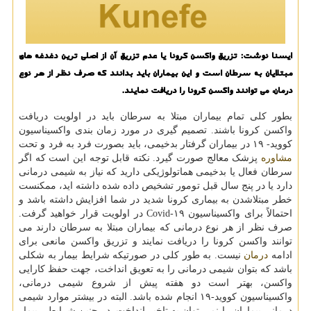
ایسنا نوشت: تزریق واکسن کرونا یا عدم تزریق آن از اصلی ترین دغدغه های
مبتلایان به سرطان است و این بیماران باید بدانند که صرف نظر از هر نوع
درمان، می توانند واکسن کرونا را دریافت نمایند.
بطور کلی تمام بیماران مبتلا به سرطان باید در اولویت دریافت
واکسن کرونا باشند. تصمیم گیری در مورد زمان بندی واکسیناسیون
کووید- ۱۹ در بیماران گرفتار بدخیمی، باید بصورت فرد به فرد و تحت
مشاوره
پزشک معالج صورت گیرد. نکته قابل توجه این است که اگر
سرطان فعال یا بدخیمی هماتولوژیکی دارید که نیاز به شیمی درمانی
دارد یا در پنج سال قبل تومور تشخیص داده شده داشته اید، ممکنست
خطر مبتلاشدن به بیماری کرونا شدید در شما افزایش داشته باشد و
احتمالاً برای واکسیناسیون Covid-۱۹ در اولویت قرار خواهید گرفت.
صرف نظر از هر نوع درمانی که بیماران مبتلا به سرطان دارند می
توانند واکسن کرونا را دریافت نمایند و تزریق واکسن مانعی برای
ادامه
درمان
نیست. به طور کلی در صورتیکه شرایط بیمار به شکلی
باشد که بتوان شیمی درمانی را به تعویق انداخت، جهت حفظ کارایی
واکسن، بهتر است دو هفته پیش از شروع شیمی درمانی،
واکسیناسیون کووید-۱۹ انجام شده باشد. البته در بیشتر موارد شیمی
درمانی بیماران را نمی توان به تاخیر انداخت. در چنین شرایطی بیمار