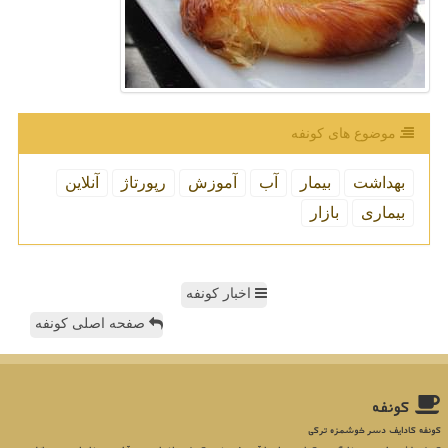
موضوع های كونفه
بهداشت
بیمار
آب
آموزش
رپورتاژ
آنلاین
بیماری
بازار
اخبار کونفه
صفحه اصلی کونفه
كونفه
کونفه کادایف دسر خوشمزه ترکی