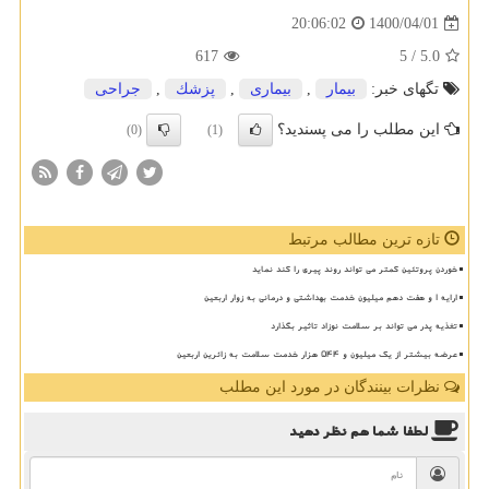
1400/04/01
20:06:02
617
/ 5
5.0
تگهای خبر:
بیمار
,
بیماری
,
پزشك
,
جراحی
این مطلب را می پسندید؟
(0)
(1)
تازه ترین مطالب مرتبط
خوردن پروتئین کمتر می تواند روند پیری را کند نماید
ارایه ۱ و هفت دهم میلیون خدمت بهداشتی و درمانی به زوار اربعین
تغذیه پدر می تواند بر سلامت نوزاد تاثیر بگذارد
عرضه بیشتر از یک میلیون و ۵۴۴ هزار خدمت سلامت به زائرین اربعین
نظرات بینندگان در مورد این مطلب
لطفا شما هم
نظر دهید