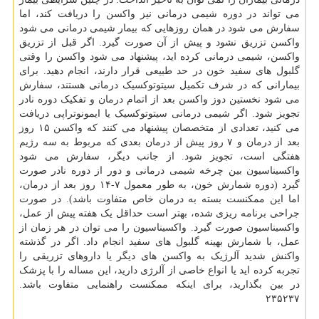
می تواند در دوره شیمی درمانی نیز واکسن را دریافت کند، اما
سفارش می شود در همان روزهایی که بیمار شیمی درمانی می شود
واکسن تزریق نشود و پیش از آن صورت گیرد. اگر قبل از تزریق
واکسن، شیمی درمانی کرده اید، پیشنهاد می شود واکسن را وقتی
گلبول های سفید خون در حد طبیعی قرار دارند، انجام دهید. برای
بیمارانی که در شرف تکمیل سیتوتوکسیک درمانی هستند، سفارش
می شود نخستین دوز واکسن بعد از اتمام درمان و تفکیک دوره نادر
تجویز شود. اگر شیمی درمانی سیتوتوکسیک یا ایمونوتراپی دریافت
می کنید، تعدادی از متخصصان پیشنهاد می کنند که واکسن ۱۵ روز
بعد از درمان و ۷ روز پیش از درمان بعدی که مربوط به سه رژیم
هفتگی است، تجویز شود. از جانب دیگر، سفارش می شود
واکسیناسیون بین چرخه شیمی درمانی و دور از دوره نادر صورت
گیرد (دوره شمارش خون، به طور معمول ۷-۱۴ روز بعد از درمان،
اما این ممکنست بسته به درمان خاص متفاوت باشد). در صورت
جراحی برنامه ریزی شده، بهتر است حداقل یک هفته پیش از عمل،
واکسیناسیون صورت گیرد. واکسیناسیون را می توان در هر زمان از
عمل، با شمارش بهینه گلبول های سفید انجام داد. اگر در گذشته
واکنش شدید آلرژیک به واکسن های دیگر یا داروهای تزریقی را
تجربه کرده اید یا انواع خاصی از آلرژی دارید، این مساله را با پزشک
در بین بگذارید، برای اینکه ممکنست راهنمایی متفاوت باشد.
۲۳۵۲۳۷