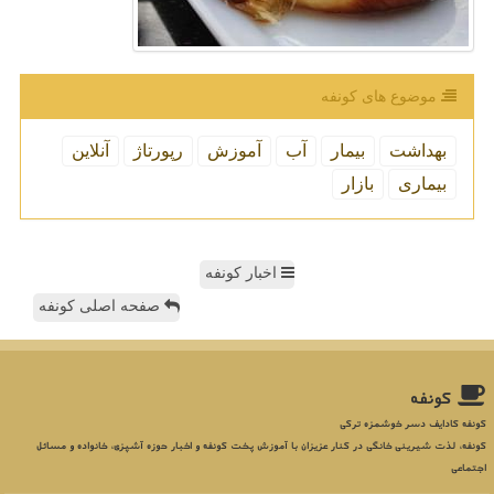
موضوع های كونفه
بهداشت
بیمار
آب
آموزش
رپورتاژ
آنلاین
بیماری
بازار
اخبار کونفه
صفحه اصلی کونفه
كونفه
کونفه کادایف دسر خوشمزه ترکی
کونفه، لذت شیرینی خانگی در کنار عزیزان با آموزش پخت کونفه و اخبار حوزه آشپزی، خانواده و مسائل
اجتماعی