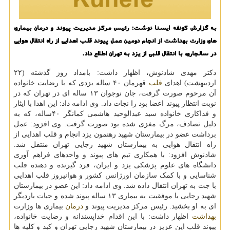
به گزارش کونفه ایسنا نوشت: رئیس مرکز مدیریت پیوند و درمان بیماری
های وزارت بهداشت از انجام دومین عمل پیوند قلب اهدایی از راه انتقال هوایی
در سالجاری، با انتقال قلبی از یزد به تهران اطلاع داد.
دکتر مهدی شادنوش، اظهار داشت: بامداد روز گذشته (۲۲
اردیبهشت) اهدای
قلب
قهرمان ۴۰ ساله یزدی که با رضایت خانواده
آن مرحوم صورت گرفت، جان نوجوان ۱۳ ساله ای در تهران که در
نوبت انتظار پیوند اعضا بود را نجات داد. وی ادامه داد: این اهدا با ایثار
و فداکاری خانواده سید عبدالوحید هاشمی کمانگر ۴۰ساله، که به
دلیل تصادف، مرگ مغزی شده بود صورت گرفت. وی افزود: عمل
برداشت عضو در بیمارستان شهید رهنمون یزد انجام و قلب اهدایی از
راه انتقال هوایی به بیمارستان شهید رجایی تهران منتقل شد.
شادنوش افزود: با همکاری تیم های پیوند و واحدهای فراهم آوری
دانشگاه های علوم پزشکی یزد و ایران، فرد گیرنده و دهنده قلب
شناسایی و با کمک سازمان اورژانس کشور و هوانیروز قلب اهدایی
با جت به تهران انتقال داده شد. وی ادامه داد: این عضو در بیمارستان
شهید رجایی با موفقیت به بیماری ۱۳ ساله پیوند شده و حیات باردیگر
ای به او بخشید. رئیس مرکز مدیریت پیوند و
درمان
بیماری ها وزارت
بهداشت
اظهار داشت: با این اقدام خداپسندانه و رضایت خانواده،
پیوند قلب این عزیز در بیمارستان شهید رجایی تهران و کبد و کلیه ها