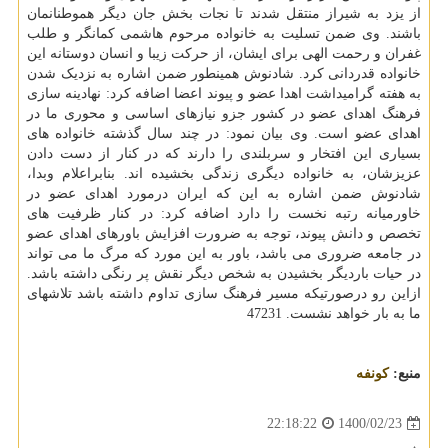
از یزد به شیراز منتقل شدند تا نجات بخش جان دیگر هموطنانمان
باشند. وی ضمن تسلیت به خانواده مرحوم هاشمی کمانگر و طلب
غفران و رحمت الهی برای ایشان، از حرکت زیبا و انسان دوستانه این
خانواده قدردانی کرد. شادنوش همینطور ضمن اشاره به نزدیک شدن
به هفته گرامیداشت اهدا عضو و پیوند اعضا اضافه کرد: نهادینه سازی
فرهنگ اهدای عضو در کشور جزو نیازهای اساسی و محوری ما در
اهدای عضو است. وی بیان نمود: در چند سال گذشته خانواده های
بسیاری این افتخار و سربلندی را دارند که در کنار از دست دادن
عزیزشان، به خانواده دیگری زندگی بخشیده اند. بنابراعلام وبدا،
شادنوش ضمن اشاره به این که ایران درمورد اهدای عضو در
خاورمیانه رتبه نخست را دارد اضافه کرد: در کنار ظرفیت های
تخصص و دانش پیوند، توجه به ضرورت افزایش باورهای اهدای عضو
در جامعه ضروری می باشد، باور به این مورد که مرگ ما می تواند
در حیات باردیگر بخشیدن به شخص دیگر نقش پر رنگی داشته باشد.
ازاین رو درصورتیکه مسیر فرهنگ سازی تداوم داشته باشد تلاشهای
ما به بار خواهد نشست. 47231
منبع:
كونفه
1400/02/23
22:18:22