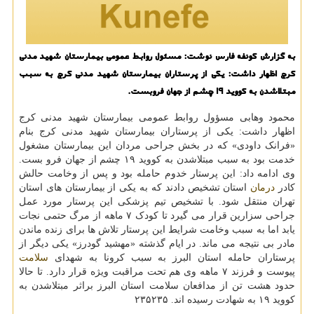
به گزارش کونفه فارس نوشت: مسئول روابط عمومی بیمارستان شهید مدنی
کرج اظهار داشت: یکی از پرستاران بیمارستان شهید مدنی کرج به سبب
مبتلاشدن به کووید 19 چشم از جهان فروبست.
محمود وهابی مسؤول روابط عمومی بیمارستان شهید مدنی کرج
اظهار داشت: یکی از پرستاران بیمارستان شهید مدنی کرج بنام
«فرانک داودی» که در بخش جراحی مردان این بیمارستان مشغول
خدمت بود به سبب مبتلاشدن به کووید ۱۹ چشم از جهان فرو بست.
وی ادامه داد: این پرستار خدوم حامله بود و پس از وخامت حالش
کادر
درمان
استان تشخیص دادند که به یکی از بیمارستان های استان
تهران منتقل شود. با تشخیص تیم پزشکی این پرستار مورد عمل
جراحی سزارین قرار می گیرد تا کودک ۷ ماهه از مرگ حتمی نجات
یابد اما به سبب وخامت شرایط این پرستار تلاش ها برای زنده ماندن
مادر بی نتیجه می ماند. در ایام گذشته «مهشید گودرز» یکی دیگر از
پرستاران حامله استان البرز به سبب کرونا به شهدای
سلامت
پیوست و فرزند ۷ ماهه وی هم تحت مراقبت ویژه قرار دارد. تا حالا
حدود هشت تن از مدافعان سلامت استان البرز براثر مبتلاشدن به
کووید ۱۹ به شهادت رسیده اند. ۲۳۵۲۳۵