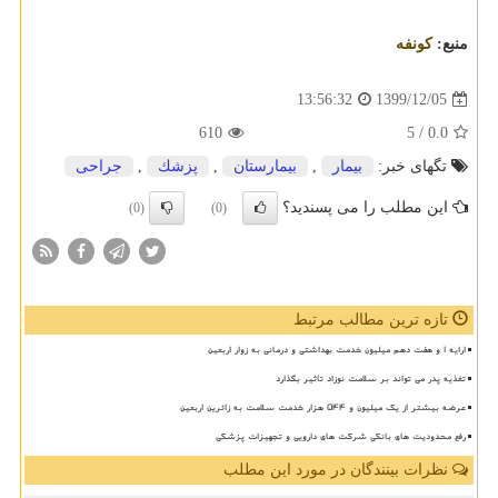
منبع:
كونفه
1399/12/05
13:56:32
610
/ 5
0.0
تگهای خبر:
بیمار
,
بیمارستان
,
پزشك
,
جراحی
این مطلب را می پسندید؟
(0)
(0)
تازه ترین مطالب مرتبط
ارایه ۱ و هفت دهم میلیون خدمت بهداشتی و درمانی به زوار اربعین
تغذیه پدر می تواند بر سلامت نوزاد تاثیر بگذارد
عرضه بیشتر از یک میلیون و ۵۴۴ هزار خدمت سلامت به زائرین اربعین
رفع محدودیت های بانکی شرکت های دارویی و تجهیزات پزشکی
نظرات بینندگان در مورد این مطلب