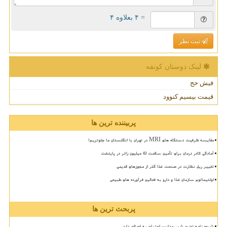
= ۴ بعلاوه ۴
ثبت نظر
لینک دوستان كونفه
فیش حج
قیمت بیسیم کنوود
پربیننده ترین ها
مقایسه ظرفیت دستگاه های MRI در تهران با انگلستان ما جلوتریم!
آمادگی کادر درمان برای تأمین سلامت 15 میلیون زائر در پایتخت
تغییر ریل نظارت در صنعت غذا گذر از مجوزهای قدیمی
اولتیماتوم سازمان غذا و دارو به فعالین فرآورده های طبیعی
پربحث ترین ها
شیوه نامه توزیع شیر مدارس احتیاج به اصلاح دارد