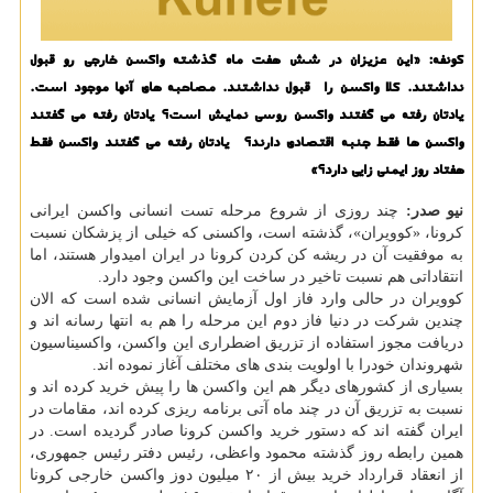
کونفه: «این عزیزان در شش هفت ماه گذشته واکسن خارجی رو قبول
نداشتند. کلا واکسن را قبول نداشتند. مصاحبه های آنها موجود است.
یادتان رفته می گفتند واکسن روسی نمایش است؟ یادتان رفته می گفتند
واکسن ها فقط جنبه اقتصادی دارند؟ یادتان رفته می گفتند واکسن فقط
هفتاد روز ایمنی زایی دارد؟»
نیو صدر:
چند روزی از شروع مرحله تست انسانی واکسن ایرانی
کرونا، «کوویران»، گذشته است، واکسنی که خیلی از پزشکان نسبت
به موفقیت آن در ریشه کن کردن کرونا در ایران امیدوار هستند، اما
انتقاداتی هم نسبت تاخیر در ساخت این واکسن وجود دارد.
کوویران در حالی وارد فاز اول آزمایش انسانی شده است که الان
چندین شرکت در دنیا فاز دوم این مرحله را هم به انتها رسانه اند و
دریافت مجوز استفاده از تزریق اضطراری این واکسن، واکسیناسیون
شهروندان خودرا با اولویت بندی های مختلف آغاز نموده اند.
بسیاری از کشورهای دیگر هم این واکسن ها را پیش خرید کرده اند و
نسبت به تزریق آن در چند ماه آتی برنامه ریزی کرده اند، مقامات در
ایران گفته اند که دستور خرید واکسن کرونا صادر گردیده است. در
همین رابطه روز گذشته محمود واعظی، رئیس دفتر رئیس جمهوری،
از انعقاد قرارداد خرید بیش از ۲۰ میلیون دوز واکسن خارجی کرونا