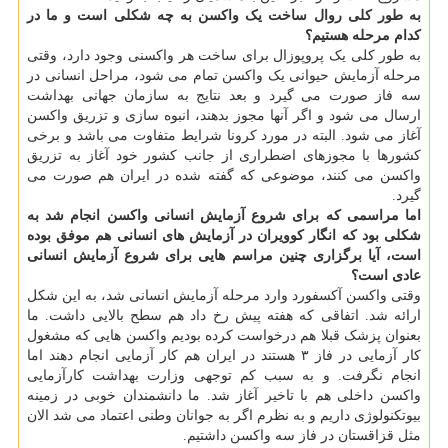
به طور کلی روال ساخت یک واکسن به چه شکلی است و ما در
کدام مرحله هستیم؟
به طور کلی یک پروپوزال برای ساخت هر واکسنی وجود دارد، وقتی
مرحله آزمایش حیوانی یک واکسن تمام می شود، مراحل انسانی در
سه فاز صورت می گیرد و بعد نتایج به سازمان جهانی بهداشت
ارسال می شود و اگر آنها مجوز بدهند، انبوه سازی و تزریق واکسن
آغاز می شود. البته در مورد کرونا شرایط متفاوت می باشد و برخی
کشورها با مجوزهای اضطراری از جانب کشور خود آغاز به تزریق
واکسن می کنند، موضوعی که گفته شده در ایران هم صورت می
گیرد.
اما مراسمی که برای شروع آزمایش انسانی واکسن انجام شد به
شکلی بود که انگار کوویران در آزمایش های انسانی هم موفق بوده
است، آیا برگزاری چنین مراسم هایی برای شروع آزمایش انسانی
عادی است؟
وقتی واکسن آکسفورد وارد مرحله آزمایش انسانی شد، به این شکل
ارائه شد. اتفاقی که هفته پیش رخ داد هم سطح بالایی داشت. ما
بعنوان پزشک قبلا هم درخواست کرده بودیم واکسن هایی که مشغول
کار آزمایی در فاز ۳ هستند در ایران هم کار آزمایی انجام دهند اما
انجام نگرفت. و به سبب کم توجهی وزارت بهداشت کارآزمایی
واکسن داخلی هم با تاخیر آغاز شد. ما دانشمندان خوبی در زمینه
بیوتکنولوژی داریم و به نظرم اگر به جوانان وطنی اعتماد می شد الان
مثل قزاقستان در فاز سه واکسن داشتیم.