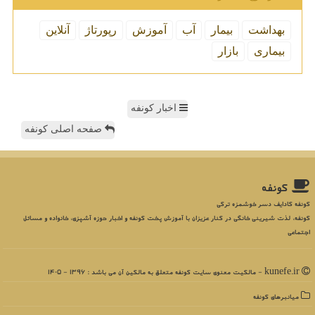
بهداشت
بیمار
آب
آموزش
رپورتاژ
آنلاین
بیماری
بازار
اخبار کونفه
صفحه اصلی کونفه
كونفه
کونفه کادایف دسر خوشمزه ترکی
کونفه، لذت شیرینی خانگی در کنار عزیزان با آموزش پخت کونفه و اخبار حوزه آشپزی، خانواده و مسائل
اجتماعی
kunefe.ir - مالکیت معنوی سایت كونفه متعلق به مالکین آن می باشد : 1396 - 1405
میانبرهای كونفه