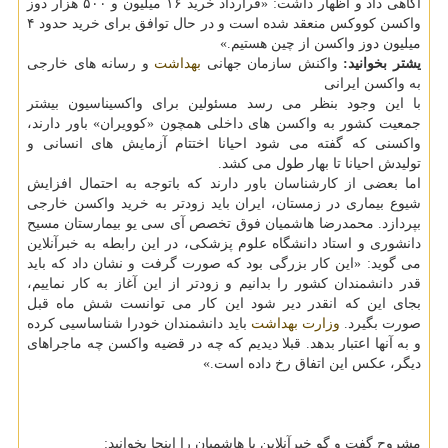
آگاهی داد و اظهار داشت: «قرارداد خرید ۱۶ میلیون و ۵۰۰ هزار دوز
واکسن کووکس منعقد شده است و در حال توافق برای خرید حدود ۴
میلیون دوز واکسن از چین هستیم.»
یشتر بخوانید:
واکنش سازمان جهانی
بهداشت
و رسانه های خارجی
به واکسن ایرانی
با این وجود بنظر می رسد مسئولین برای واکسیناسیون بیشتر
جمعیت کشور به واکسن های داخلی همچون «کوویران» باور دارند،
واکسنی که گفته می شود احیانا اختتام آزمایش های انسانی و
تولیدش احیانا تا بهار طول می کشد.
اما بعضی از کارشناسان باور دارند که باتوجه به احتمال افزایش
شیوع بیماری در زمستان، ایران باید زودتر به خرید واکسن خارجی
بپردازد. محمدرضا هاشمیان فوق تخصص آی سی یو بیمارستان مسیح
دانشوری و استاد دانشگاه علوم پزشکی، در این رابطه به خبرآنلاین
می گوید: «این کار بزرگی بود که صورت گرفت و نشان داد که باید
قدر دانشمندان کشور را بدانیم و زودتر از این آغاز به کار نماییم،
بجای این که انقدر دیر شود این کار می توانست شش ماه قبل
صورت بگیرد.
وزارت بهداشت
باید دانشمندان خودرا شناساسیی کرده
و به آنها اعتبار بدهد. قبلا دیدیم که چه در قضیه واکسن چه ماجراهای
دیگر، عکس این اتفاق رخ داده است.»
مشروح گفت و گو خبرآنلاین با هاشمیان را اینجا بخوانید: