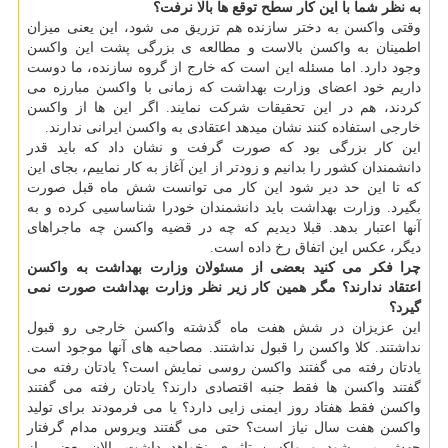
به نظر شما با این کار سطح توقع ها بالا نرفت؟
وقتی واکسن به دختر سازنده هم تزریق می شود، این یعنی میزان
اطمینان به واکسن بالاست و مطالعه ی بزرگی پشت این واکسن
وجود دارد. اما مسئله این است که خارج از گروه سازنده، ما دوست
داریم خود اعضای وزارت بهداشت که زمانی با واکسن مبارزه می
کردند، هم در این تحقیقات شرکت نمایند. اگر این ها از واکسن
خارجی استفاده کنند نشان میدهد اعتقادی به واکسن ایرانی ندارند.
این کار بزرگی بود که صورت گرفت و نشان داد که باید قدر
دانشمندان کشور را بدانیم و زودتر از این آغاز به کار نماییم، بجای این
که تا این حد دیر شود این کار می توانست شش ماه قبل صورت
بگیرد. وزارت بهداشت باید دانشمندان خودرا شناساسیی کرده و به
آنها اعتبار بدهد. قبلا دیدیم که چه در قضیه واکسن چه ماجراهای
دیگر، عکس این اتفاق رخ داده است.
چرا فکر می کنید بعضی از مسئولان وزارت بهداشت به واکسن
اعتقاد ندارند؟ مگر همین کار زیر نظر وزارت بهداشت صورت نمی
گیرد؟
این عزیزان در شش هفت ماه گذشته واکسن خارجی رو قبول
نداشتند. کلا واکسن را قبول نداشتند. مصاحبه های آنها موجود است.
یادتان رفته می گفتند واکسن روسی نمایش است؟ یادتان رفته می
گفتند واکسن ها فقط جنبه اقتصادی دارند؟ یادتان رفته می گفتند
واکسن فقط هفتاد روز ایمنی زایی دارد؟ یا می فرمودند برای تولید
واکسن هفت سال نیاز است؟ حتی می گفتند ویروس مدام گرفتار
جهش می شود و واکسن تاثیری نخواهد داشت. الان بعضی از