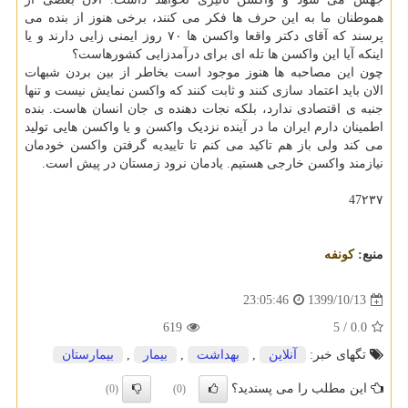
هموطنان ما به این حرف ها فکر می کنند، برخی هنوز از بنده می
پرسند که آقای دکتر واقعا واکسن ها ۷۰ روز ایمنی زایی دارند و یا
اینکه آیا این واکسن ها تله ای برای درآمدزایی کشورهاست؟
چون این مصاحبه ها هنوز موجود است بخاطر از بین بردن شبهات
الان باید اعتماد سازی کنند و ثابت کنند که واکسن نمایش نیست و تنها
جنبه ی اقتصادی ندارد، بلکه نجات دهنده ی جان انسان هاست. بنده
اطمینان دارم ایران ما در آینده نزدیک واکسن و یا واکسن هایی تولید
می کند ولی باز هم تاکید می کنم تا تاییدیه گرفتن واکسن خودمان
نیازمند واکسن خارجی هستیم. یادمان نرود زمستان در پیش است.
47۲۳۷
منبع:
كونفه
1399/10/13
23:05:46
619
/ 5
0.0
تگهای خبر:
آنلاین
,
بهداشت
,
بیمار
,
بیمارستان
این مطلب را می پسندید؟
(0)
(0)