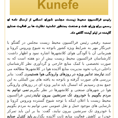
رئیس فراكسیون محیط زیست مجلس شورای اسلامی از ارسال نامه ای
رسمی برای وزرای نفت و صنعت بمنظور تشدید نظارت ها بر فعالیت صنایع
آلاینده در ایام آینده آگاهی داد.
سمیه رفیعی رئیس فراکسیون محیط زیست مجلس در گفتگو با
خبرنگار مهر به شرایط ویژه کشور باتوجه به شیوع ویروس کرونا و
همزمانی آن با آلودگی هوای کلانشهرها اشاره نمود و اظهار داشت:
کارشناسان فراکسیون محیط زیست بیش از دو هفته است که به
صورت تخصصی با کمک منابع خارجی و گردآوری نظر کارشناسان
داخلی درباب نحوه مدیریت منابع آلاینده هوا در کلانشهرها مطالعه می
کنند.
نیازمند تدابیر ویژه در روزهای وارونگی هوا هستیم
وی گفت: بنابر
بررسی های صورت گرفته و باتوجه به یافته های بین المللی به این
جمع بندی رسیدیم که امسال باید تدابیر ویژه ای در روزهای وارونگی
هوا در شهرهای صنعتی و کلانشهرها در نظر بگیریم.
نمی توانیم به
مردم بگوییم با خودروی تک سرنشین بیرون نیایند
رئیس فراکسیون
محیط زیست با اعلان اینکه با توجه شیوع گسترده ویروس کرونا و
نارسایی های موجود حمل و نقل عمومی نمی توانیم به مردم بگوییم
با خودروی تک سرنشین بیرون نیایند، گفت: بنا بر این باید تمرکز
خودرا بر کاهش فعالیت منابع ثابت آلاینده بگذاریم.
باید کنترل صنایع