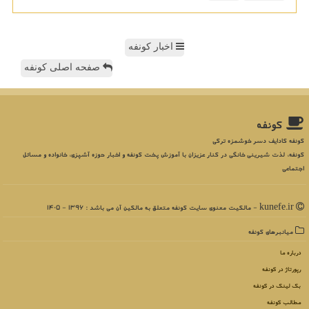
اخبار کونفه
صفحه اصلی کونفه
كونفه
کونفه کادایف دسر خوشمزه ترکی
کونفه، لذت شیرینی خانگی در کنار عزیزان با آموزش پخت کونفه و اخبار حوزه آشپزی، خانواده و مسائل
اجتماعی
kunefe.ir - مالکیت معنوی سایت كونفه متعلق به مالکین آن می باشد : 1396 - 1405
میانبرهای كونفه
درباره ما
رپورتاژ در كونفه
بک لینک در كونفه
مطالب كونفه