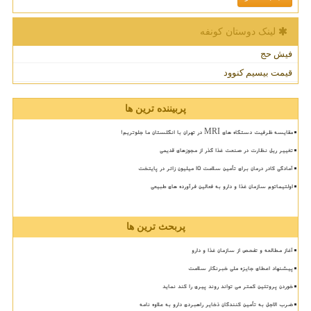
لینک دوستان كونفه
فیش حج
قیمت بیسیم کنوود
پربیننده ترین ها
مقایسه ظرفیت دستگاه های MRI در تهران با انگلستان ما جلوتریم!
تغییر ریل نظارت در صنعت غذا گذر از مجوزهای قدیمی
آمادگی کادر درمان برای تأمین سلامت 15 میلیون زائر در پایتخت
اولتیماتوم سازمان غذا و دارو به فعالین فرآورده های طبیعی
پربحث ترین ها
آغاز مطالعه و تفحص از سازمان غذا و دارو
پیشنهاد اعطای جایزه ملی خبرنگار سلامت
خوردن پروتئین کمتر می تواند روند پیری را کند نماید
ضرب الاجل به تأمین کنندگان ذخایر راهبردی دارو به علاوه نامه