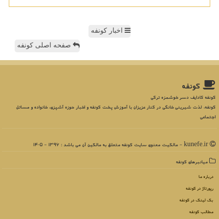
اخبار کونفه
صفحه اصلی کونفه
كونفه
کونفه کادایف دسر خوشمزه ترکی
کونفه، لذت شیرینی خانگی در کنار عزیزان با آموزش پخت کونفه و اخبار حوزه آشپزی، خانواده و مسائل
اجتماعی
kunefe.ir - مالکیت معنوی سایت كونفه متعلق به مالکین آن می باشد : 1396 - 1405
میانبرهای كونفه
درباره ما
رپورتاژ در كونفه
بک لینک در كونفه
مطالب كونفه