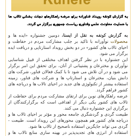
به گزارش كونفه رویداد فناورانه برای عرضه راهكارهای نجات بخشی تالاب ها
با حمایت معاونت علمی وفناوری ریاست جمهوری برگزار می گردد.
به گزارش کونفه به نقل از ایسنا،
دومین جشنواره «ایده ها و
محصولات
نوآورانه با تاکید بر جلب مشارکت مردم در حفاظت و
احیای تالاب های کشور» در دو بخش رویداد استارتاپی و دریافت ایده
برگزار می ­شود.
این جشنواره با در نظر گرفتن اهداف مختلفی از قبیل شناسایی
نوآوران و مخترعان و پشتیبانی از آنان، برای تحقق این امر برگزار
می­ شود و در آن تلاش می­ شود تا با کمک فعالان فناور، شرکت ­های
دانش­ بنیان، مخترعان و استارتاپ ­ها و شرکت­ های فناور، زمینه
استفاده بیشتر از تکنولوژی های جدید در احیای تالاب ها و دریاچه های
کشور فراهم گردد.
عرضه راهکارهای نوین برای ارتقای مشارکت مردم برای حفاظت از
تالاب های کشور یکی دیگر از اهدافی است که برگزارکنندگان از
برگزاری این جشنواره دنبال می کنند.
طبیعت گردی و گردشگری جامعه محور و مؤثر بر احیای تالاب ها و
دریاچه های کشور هم همچون محورهای این رویداد است. طبیعت ­
گردی می ­تواند جایگزین استفاده ناصحیح از تالاب­ ها شود.
استفاده از انرژی های تجدیدپذیر در بهینه سازی منابع تالاب ها و