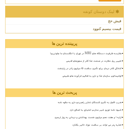
لینک دوستان كونفه
فیش حج
قیمت بیسیم کنوود
پربیننده ترین ها
مقایسه ظرفیت دستگاه های MRI در تهران با انگلستان ما جلوتریم!
تغییر ریل نظارت در صنعت غذا گذر از مجوزهای قدیمی
آمادگی کادر درمان برای تأمین سلامت 15 میلیون زائر در پایتخت
اولتیماتوم سازمان غذا و دارو به فعالین فرآورده های طبیعی
پربحث ترین ها
ضرب الاجل به تأمین کنندگان ذخایر راهبردی دارو به علاوه نامه
شیوه نامه توزیع شیر مدارس احتیاج به اصلاح دارد
ارایه ۱ و هفت دهم میلیون خدمت بهداشتی و درمانی به زوار اربعین
تغذیه پدر می تواند بر سلامت نوزاد تاثیر بگذارد