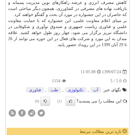
کاهش مصرف انرژی و عرضه راهکارهای نوین مدیریت پسماند و
بازیافت نهاده های مصرفی در کشاورزی، همچون دیگر مباحثی است
که حاضران در این جشنواره در مورد آن بحث و گفتگو خواهند کرد.
بر مبنای اعلام معاونت علمی، این جشنواره که با حمایت معاونت
علمی و فناوری ریاست­ جمهوری و صندوق نوآوری و شکوفایی در
دانشگاه تبریز برگزار می­ شود، چهار روز طول خواهد کشید. علاقه
مندان به این مورد و شرکت­ های فعال در این حوزه می ­توانند از 26
تا 29 آبان 1399 در این رویداد حضور یابند.
1399/07/24
11:05:08
1154
/ 5
5.0
تگهای خبر:
آب
,
تكنولوژی
,
طب
,
فناوری
این مطلب را می پسندید؟
(0)
(1)
تازه ترین مطالب مرتبط