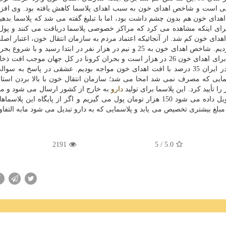
 است و شاخص اهدای خون به سبب اهدای پلاسما کاهش یافته بود. وی افزو
هدای خون هم بدون چشم داشت بود، اما با تبلیغ گفته می شد که پلاسما بدهی
 برای اینکه مشاهده می کرد که مراکز خصوصی پلاسما دریافت می کنند و پو
اهدای خون کم شد. از آنجائیکه اعتماد مردم به سازمان انتقال خون، اعتبار اص
از این سیاست گذاری در سازمان انتقال خون جلوگیری کردیم. شاخص اهدای خون به 25 و نیم در هزار نفر در ابتدا رسید و 
به 24 در هزار رسید. وی ادامه داد: هدف گذاری امسال ما برای اهدای خون 26 در هزار است و بحران کرونا در کل جهان موج
شد، بطوریکه در چین 65 درصد، در نیویورک 75 درصد و در ایران 35 درصد با افت اهدای خون مواجه بودیم. عشقی در پاسخ ب
سمایی که مصرف نمی شد امحا می شد؛ سازمان انتقال خون با بالا بردن استان
ا تأیید کرد. این پلاسما برای تولید
دارو
به خارج از کشور ارسال می شود و ما 
هر کیسه پلاسمایی که از پایگاه های انتقال خون ایران تحویل داده می شود 150 هزار تومان پول می گیریم و اگر از پایگاه این
 مبلغ بیشتری تخصیص می یابد و پلاسمایی که به دارو تبدیل می شود مابه التفاو
2191
/ 5
5.0