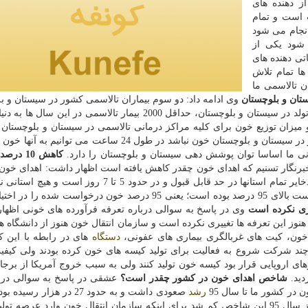
 دهنده های
 است و تمام
انجام می شود
 شود یکی از
تی دهنده های
ها تمام تلاش
ن تالاسمی ما
ستان و بلوچستان
وی ادامه داد: دو سوم بیماران تالاسمی کشور در سیستان و ب
متولد می شوند؛ با راه اندازی آزمایشگاه تشخیص پیش از تولد در سیستان و بلوچستان، حداقل 2000 بیمار تالاسمی در ای
درصد بوده است. ما یک شبکه خون رسانی داریم یعنی اگر در سیستان و بلوچستان خون نباشد در طول 24 ساعت می 
کاهش 10 د
رنگار تسنیم که اهدای خون چقدر کاهش یافته است اظهار داشت: اهدای خون 
اول ماه مبارک رمضان 10 درصد کم شد اما در هفته دوم ذخایر تمام استانها در حد قابل قبول و در حدود 5 ت
زیر 5 روز ذخیره خون داشته باشد و درصد توزیع به درخواست بالای 95 درصد بوده است؛ یعنی 95 درصد خون درخواست 
یری نکرده است
وی در پاسخ به سوالی درباره تعرفه فرآورده های خونی اظها
 هنوز این تعرفه ها تغییری نکرده است و سازمان انتقال خون هنوز از دانشگاه ه
ون، کیت های غربالگری بیماری های عفونی،
دستگاه
های در رابطه با این ک
ند شرکت شروع به فعالیت برای تولید کیسه های خون کرده بودند ولی کیف
ی اروپایی قرار بود کیسه خون تولید کنند ولی به سبب خروج آمریکا از برجا
دید.
شاخص اهدای خون در کشور چقدر است؟
عشقی در پاسخ به سوالی د
ر کشور ما تا سال 95
رشد
صعودی داشت و به حدود 27 در هزار رس
از بالاترین فاکتورهای اهدای خون در منطقه و جهان بود؛ از سال 95 این شاخص کم شد برای اینکه سازمان انتقال خون وارد عرص