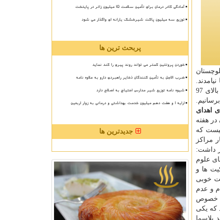
آمادگی کادر درمان برای تأمین سلامت 15 میلیون زائر در پایتخت
توزیع سه میلیون پاکت شیرخشک یارانه ای واگذار می شود
پربحث ترین ها
خوردن پروتئین کمتر می تواند روند پیری را کند نماید
لوچستان
ضرب الاجل به تأمین کنندگان ذخایر راهبردی دارو به علاوه نامه
ن سال ها به دنیا نیامدند.
شیوه نامه توزیع شیر مدارس احتیاج به اصلاح دارد
آمار روزبه روز تمام استانها و شهرستان ها موجود است و میزان توزیع خون برای کلیه مراکز درمانی تالاسمی در سیستان و بلوچستان بالای 97
توانیم به آنها خون برسانیم.
ارایه ۱ و هفت دهم میلیون خدمت بهداشتی و درمانی به زوار اربعین
رصدی اهدای
در هفته
ا 7 روز است و هیچ استانی نیست که
جدیدترین ها
شده را در اختیار مراکز
ر داشت:
ای علوم
یت ها و
یت خوبی
م و عدم
ر خصوص
یده بود که یکی
ه تولید پلاسما