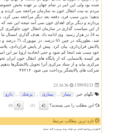
شده بود ولی این امر در تمام جهان بر عهده بخش خصوصی
مردم به نیت انتقال خون به سازمان مراجعه می کردند و ا
ندهید؛ بدین سبب فرد، دفعه بعد دیگر مراجعه نمی کرد،
پردازند و دیگر برای اهدای خون نمی آمد نتیجه این شد که 
پالایش قرارداری، بیان کرد: پیش از پایش قراردادی، پلا
خود سبب شد امحا کم شود و حتی اتحادیه اروپا نیز این امر ر
مرکزی بیاید و از ستاد مرکزی آنرا تحویل پالایشگرها بدهیم
شرکت های پالایشگر پرداخت می شود. ۴۷۲۱۲
1399/02/21
23:34:36
تگهای خبر:
بیمار
,
بیماری
,
پزشك
,
دارو
این مطلب را می پسندید؟
(0)
(1)
تازه ترین مطالب مرتبط
خوردن پروتئین کمتر می تواند روند پیری را کند نماید