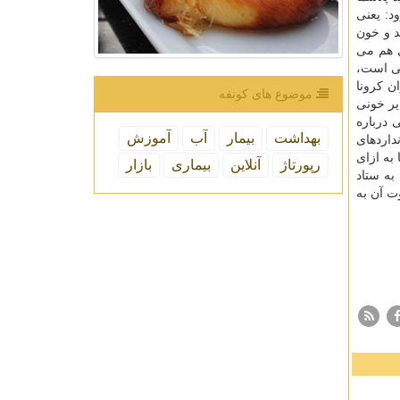
د: یعنی
د و خون
ل هم می
لی است،
با شروع بحران کرونا
موضوع های كونفه
ب افت ذخایر خونی
ه سوالی درباره
بهداشت
بیمار
آب
آموزش
داردهای
به ازای
رپورتاژ
آنلاین
بیماری
بازار
 پلاسماها به ستاد
ت آن به