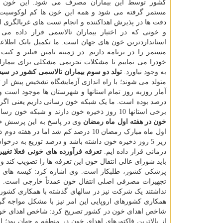
کشور توسط این بیماران مصرف می شود. این خون از
مستمر گرفته می شود و همه این خون ها کم لوکوسیت
دقت ها در پذیرش اهداکننده و انجام تست های غربالگری 
و خونی که در اختیار بیماران تالاسمی قرار داده می
استانداردترین خون های جهان است. ما تکمیل بانک اطلاعا
مستمر را در برنامه داریم. در زمینه تامین فیلتر و کیت 
خودرا می نماییم تا مشکلات تحریمی مشکلی برای بیمارا
به وجود نیاورد.
تولد دو سوم بیماران تالاسمی کشور در سی
برخی استانها 10 روز ذخیره خون دارند و شبکه خون رسانی ما اساسا توان پوشش دهی سیستان و بلوچستان را دارد.
خون در هفته اول ماه رمضان
وی در پاسخ به این پرسش خب
درمانی قرار داده ایم.
تعرفه فرآورده های خونی فعلا تغی
باید شورای عالی انتقال خون این تعرفه ها را تصویب کند و
پزشکی کشور، طلبکار است. وی اشاره کرد: کیسه های خ
تجهیزات مصرفی اصلی انتقال خون عمدتاً خارجی است. چ
نداشتند یک شرکت نیز در سالهای گذشته با همکاری کشورها
همکاری کشورهای اروپایی این امر نیز با مشکل مواجه گر
شاخص اهدای خون در کشور تصریح کرد: شاخص اهدای خون د