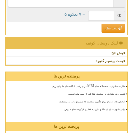
= ۷ بعلاوه ۵
ثبت نظر
لینک دوستان كونفه
فیش حج
قیمت بیسیم کنوود
پربیننده ترین ها
مقایسه ظرفیت دستگاه های MRI در تهران با انگلستان ما جلوتریم!
تغییر ریل نظارت در صنعت غذا گذر از مجوزهای قدیمی
آمادگی کادر درمان برای تأمین سلامت 15 میلیون زائر در پایتخت
اولتیماتوم سازمان غذا و دارو به فعالین فرآورده های طبیعی
پربحث ترین ها