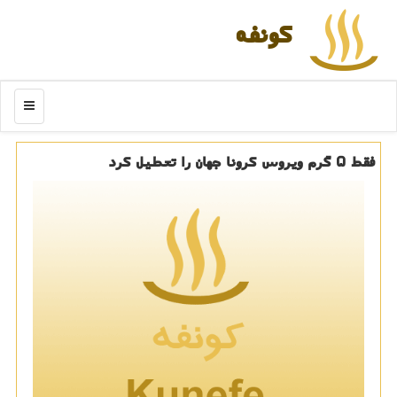
كونفه
منو
فقط ۵ گرم ویروس كرونا جهان را تعطیل كرد