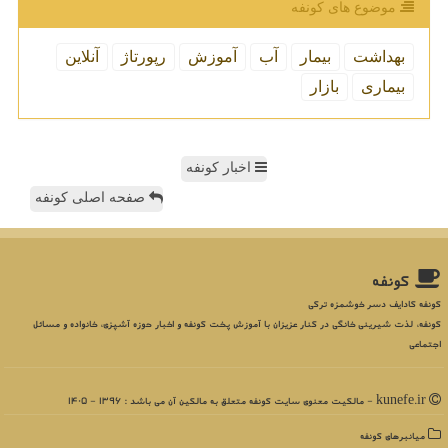
موضوع های كونفه
بهداشت
بیمار
آب
آموزش
رپورتاژ
آنلاین
بیماری
بازار
اخبار کونفه
صفحه اصلی کونفه
كونفه
کونفه کادایف دسر خوشمزه ترکی
کونفه، لذت شیرینی خانگی در کنار عزیزان با آموزش پخت کونفه و اخبار حوزه آشپزی، خانواده و مسائل
اجتماعی
kunefe.ir - مالکیت معنوی سایت كونفه متعلق به مالکین آن می باشد : 1396 - 1405
میانبرهای كونفه