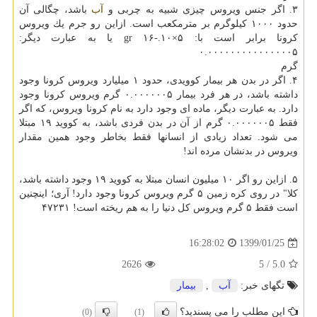
۳. اگر جنس ویروس چیزی شبیه به چربی و
آب
باشد، چگالی آن
حدود ۱۰۰۰ كیلوگرم بر مترمكعب است. ازاین رو جرم یك ویروس
كرونا برابر است با: ۵×۱۰.-۱۶ gr یا به عبارت دیگر:
۰.۰۰۰۰۰۰۰۰۰۰۰۰۰۰۰۵
گرم
۴. اگر در بدن هر بیمار كوویدی، حدود ۱ میلیارد ویروس كرونا وجود
داشته باشد، در هر فرد بیمار ۰.۰۰۰۰۰۰۵ گرم ویروس كرونا وجود
دارد. به عبارت دیگر، ماده ای وجود دارد به نام كرونا ویروس، كه اگر
فقط ۰.۰۰۰۰۰۰۵ گرم از آن در بدن فردی باشد، به كووید ۱۹ مبتلا
می شود. تعداد زیادی از انسانها فقط بخاطر وجود همین مقدار
ویروس در بدنشان مرده اند!
۵. ازاین رو اگر ۱۰ میلیون انسان مبتلا به كووید ۱۹ وجود داشته باشد،
كلا" در روی كره زمین ۵ گرم ویروس كرونا وجود دارد! آری؛ اینچنین
است فقط ۵ گرم ویروس كل دنیا را به هم ریخته است! ۴۷۲۳۱
1399/01/25
16:28:02
2626
/ 5
5.0
تگهای خبر:
آب
,
بیمار
این مطلب را می پسندید؟
(0)
(1)