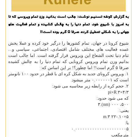
به گزارش كونفه تسنیم نوشت: جالب است بدانید وزن تمام ویروسی كه تا
به امروز با شیوع خود، تمام دنیا را به چالش كشیده و تمام فعالیت های
جهانی را به شكلی تعطیل كرده، صرفا ۵ گرم بوده است!!
شیوع كرونا در جهان، تمام كشورها را درگیر خود كرده و عملا بخش
عمده فعالیت های مختلف شامل اقتصادی، اجتماعی، سیاسی و...
تنام دنیا تحت الشعاع این ویروس قرار گرفته است. اما جالب است
بدانیم وزن تمام ویروس كرونایی كه تمام دنیا را به چالش كشیده
صرفا ۵ گرم است!! اما چطور؟! بر این اساس كه:
۱. ویروس كرونای جدید به شكل كره ای با قطر در حدود ۱۰۰ نانومتر
است كه ۰.۰۰۰۰۰۰۱ متر میشود.
۲. حجم كره از رابطه زیر محاسبه می شود:
۴/۳×pi×R.۳
كه می شود حدود:
۵۰۰، ۰۰۰ (nm).۳
یعنی:
۵×۱۰.-۲۲ m.۳
یا:
۰.۰۰۰۰۰۰۰۰۰۰۰۰۰۰۰۰۰۰۰۰۰۵
مترمكعب