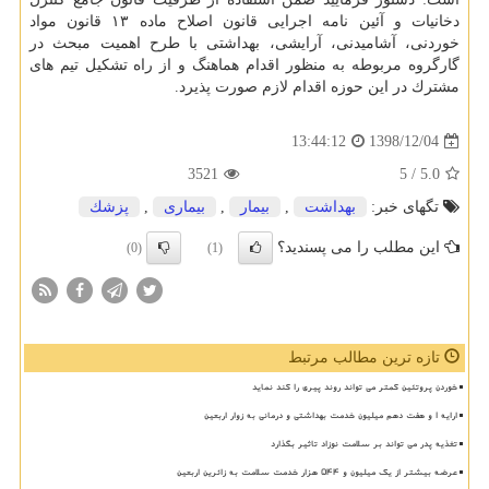
دخانیات و آئین نامه اجرایی قانون اصلاح ماده ۱۳ قانون مواد
خوردنی، آشامیدنی، آرایشی، بهداشتی با طرح اهمیت مبحث در
گارگروه مربوطه به منظور اقدام هماهنگ و از راه تشكیل تیم های
مشترك در این حوزه اقدام لازم صورت پذیرد.
1398/12/04
13:44:12
3521
/ 5
5.0
تگهای خبر:
بهداشت
,
بیمار
,
بیماری
,
پزشك
این مطلب را می پسندید؟
(0)
(1)
تازه ترین مطالب مرتبط
خوردن پروتئین کمتر می تواند روند پیری را کند نماید
ارایه ۱ و هفت دهم میلیون خدمت بهداشتی و درمانی به زوار اربعین
تغذیه پدر می تواند بر سلامت نوزاد تاثیر بگذارد
عرضه بیشتر از یک میلیون و ۵۴۴ هزار خدمت سلامت به زائرین اربعین