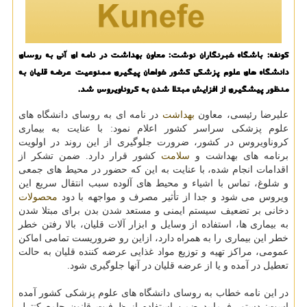
كونفه: باشگاه خبرنگاران نوشت: معاون بهداشت در نامه ای آنی به روسای
دانشگاه های علوم پزشكی كشور خواهان پیگیری ممنوعیت عرضه قلیان به
منظور پیشگیری از افزایش مبتلا شدن به كروناویروس شد.
علیرضا رئیسی، معاون
بهداشت
در نامه ای به روسای دانشگاه های
علوم پزشكی سراسر كشور اعلام نمود: با عنایت به بیماری
كروناویروس در كشور، ضرورت جلوگیری از این روند در اولویت
برنامه های بهداشت و
سلامت
كشور قرار دارد. ضمن تشكر از
اقدامات انجام شده، با عنایت به این كه حضور در محیط های جمعی
و شلوغ، تماس با اشیاء و محیط های آلوده سبب انتقال سریع این
ویروس می شود و جدا از تأثیر مصرف و مواجهه با دود
محصولات
دخانی بر تضعیف سیستم ایمنی و مستعد شدن بدن برای مبتلا شدن
به بیماری ها، استفاده از وسایل و ابزار آلات قلیان، بالا رفتن خطر
خطر این بیماری را به همراه دارد، ازاین رو ضروریست تمامی اماكن
عمومی، مراكز تهیه و توزیع مواد غذایی عرضه كننده قلیان به حالت
تعطیل در آمده و یا از عرضه قلیان در آنها جلوگیری شود.
در این نامه خطاب به روسای دانشگاه های علوم پزشكی كشور آمده
است: دستور فرمایید ضمن استفاده از ظرفیت قانون جامع كنترل