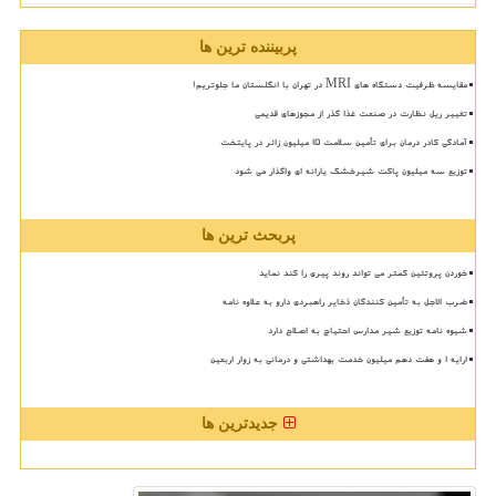
پربیننده ترین ها
مقایسه ظرفیت دستگاه های MRI در تهران با انگلستان ما جلوتریم!
تغییر ریل نظارت در صنعت غذا گذر از مجوزهای قدیمی
آمادگی کادر درمان برای تأمین سلامت 15 میلیون زائر در پایتخت
توزیع سه میلیون پاکت شیرخشک یارانه ای واگذار می شود
پربحث ترین ها
خوردن پروتئین کمتر می تواند روند پیری را کند نماید
ضرب الاجل به تأمین کنندگان ذخایر راهبردی دارو به علاوه نامه
شیوه نامه توزیع شیر مدارس احتیاج به اصلاح دارد
ارایه ۱ و هفت دهم میلیون خدمت بهداشتی و درمانی به زوار اربعین
جدیدترین ها