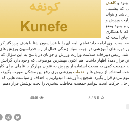
بهبود و
كاهش
ی كه پیشبینی
باشد و بتواند
زارت ورزش و
 و بهبود وضع
كه با همكاری
 چاق است كه
 است. وی ادامه داد: تفاهم نامه ای را با فدراسیون شنا با هدف پررنگتر ك
نطور دوره های آموزشی در جهت سبك زندگی فعال از راه فدراسیون ورزش های
د. رئیس دبیرخانه سلامت وزارت ورزش و جوانان در پاسخ به این سؤال كه
پوش قرار دهد؟ اظهار داشت: هم اكنون مهمترین موضوعی كه وجود دارد گرایش
 جمعیت كمی به مبحث استفاده از ورزش به عنوان مهارگر یا عاملی برای ك
بحث استفاده از روش ها و
خدمات
ورزشی بری رفع این مشكل صورت بگیرد، ه
عموم مردم قرار بگیرد. شجیع یادآورشد: امیدواریم با اهداف و سیاست هایی كه
 در حال حركت است بتوانیم جمعیت مخاطب بیشتری را تحت پوشش قرار دهیم.
4046
/ 5
5.0