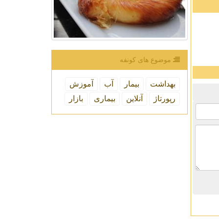
موضوع های كونفه
بهداشت
بیمار
آب
آموزش
رپورتاژ
آنلاین
بیماری
بازار