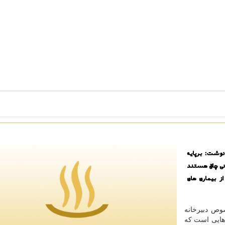
نوشت: برپایه
یك به ۳۰ درصد زنان ایرانی چاق هستند
ز بیماری های
وص دبیرخانه
 هایی است كه