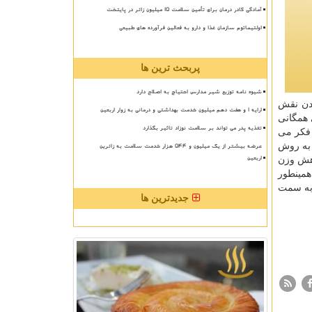
آمادگی کادر درمان برای تأمین سلامت 15 میلیون زائر در پایتخت
اولتیماتوم سازمان غذا و دارو به فعالین فرآورده های طبیعی
پربحث ترین ها
شیوه نامه توزیع شیر مدارس احتیاج به اصلاح دارد
ردن نقش
ارایه ۱ و هفت دهم میلیون خدمت بهداشتی و درمانی به زوار اربعین
 همگانی
تغذیه پدر می تواند بر سلامت نوزاد تاثیر بگذارد
 فكر می
 به روش
عرضه بیشتر از یک میلیون و ۵۴۴ هزار خدمت سلامت به زائرین
اربعین
اهش وزن
مینطور
 به سمت
جدیدترین ها