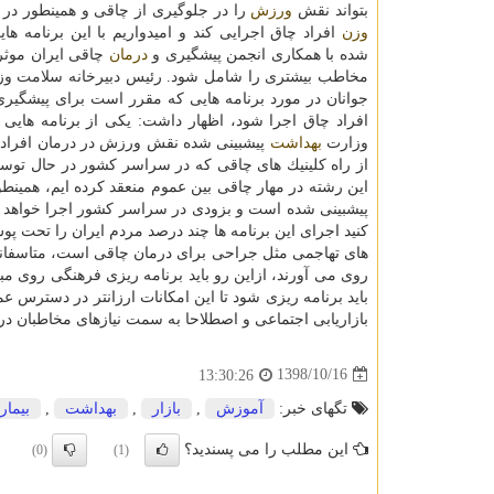
بتواند نقش
ورزش
را در جلوگیری از چاقی و همینطور در 
وزن
افراد چاق اجرایی كند و امیدواریم با این برنامه های
شده با همكاری انجمن پیشگیری و
درمان
چاقی ایران موثر 
مخاطب بیشتری را شامل شود. رئیس دبیرخانه سلامت و
جوانان در مورد برنامه هایی كه مقرر است برای پیشگیری
افراد چاق اجرا شود، اظهار داشت: یكی از برنامه هایی 
وزارت
بهداشت
پیشبینی شده نقش ورزش در درمان افراد
از راه كلینیك های چاقی كه در سراسر كشور در حال توسعه
این رشته در مهار چاقی بین عموم منعقد كرده ایم، همی
پیشبینی شده است و بزودی در سراسر كشور اجرا خواهد ش
كنید اجرای این برنامه ها چند درصد مردم ایران را تحت 
های تهاجمی مثل جراحی برای درمان چاقی است، متاسفانه
روی می آورند، ازاین رو باید برنامه ریزی فرهنگی روی م
باید برنامه ریزی شود تا این امكانات ارزانتر در دسترس 
بازاریابی اجتماعی و اصطلاحا به سمت نیازهای مخاطبان
1398/10/16
13:30:26
تگهای خبر:
آموزش
,
بازار
,
بهداشت
,
بیمار
این مطلب را می پسندید؟
(0)
(1)