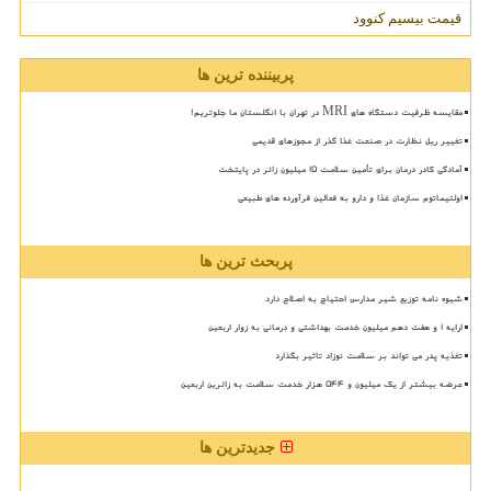
قیمت بیسیم کنوود
پربیننده ترین ها
مقایسه ظرفیت دستگاه های MRI در تهران با انگلستان ما جلوتریم!
تغییر ریل نظارت در صنعت غذا گذر از مجوزهای قدیمی
آمادگی کادر درمان برای تأمین سلامت 15 میلیون زائر در پایتخت
اولتیماتوم سازمان غذا و دارو به فعالین فرآورده های طبیعی
پربحث ترین ها
شیوه نامه توزیع شیر مدارس احتیاج به اصلاح دارد
ارایه ۱ و هفت دهم میلیون خدمت بهداشتی و درمانی به زوار اربعین
تغذیه پدر می تواند بر سلامت نوزاد تاثیر بگذارد
عرضه بیشتر از یک میلیون و ۵۴۴ هزار خدمت سلامت به زائرین اربعین
جدیدترین ها