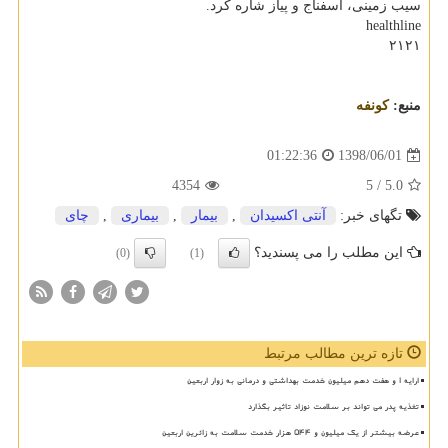
سیب زمینی، اسفناج و پیاز شاره كرد.
healthline
۲۱۲۱
منبع:
كونفه
1398/06/01
01:22:36
4354
/ 5
5.0
تگهای خبر:
آنتی اكسیدان
,
بیمار
,
بیماری
,
چای
این مطلب را می پسندید؟
(0)
(1)
تازه ترین مطالب مرتبط
ارایه ۱ و هفت دهم میلیون خدمت بهداشتی و درمانی به زوار اربعین
تغذیه پدر می تواند بر سلامت نوزاد تاثیر بگذارد
عرضه بیشتر از یک میلیون و ۵۴۴ هزار خدمت سلامت به زائرین اربعین