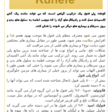
كونفه: پلی فنول یك تركیب گیاهی است كه می تواند مانند یك آنتی
اكسیدان عمل كند و رادیكال های آزاد را كه موجب لطمه به سلول های بدن و
بروز سرطان و بیماری های دیگر می شوند را خنثی كند.
تصور می شود مصرف منظم پلی فنول ها موجب بهبود هضم
غذا
و
افزایش
سلامت
مغز شود، همین طور در مقابل بیماری های مختلفی
چون دیابت نوع۲ و بیماری های قلبی از بدن مراقبت كند.
شكلات تلخ، چایی و انواع توت ها از شناخته شده ترین منابع پلی
فنول به شمار می روند. این تركیب می تواند مانند یك آنتی اكسیدان
عمل كند و رادیكال های آزاد را كه موجب لطمه به سلول های بدن و
بروز سرطان و بیماری های دیگر می شوند را خنثی كند. همین طور با
كاهش التهاب می تواند از بروز خیلی از بیماری های مزمن جلوگیری
كند.
انواع پلی فنول
بیش از ۸۰۰۰ پلی فنول تابحال شناخته شده است كه می تواند آنها را
به ۴ دسته تقسیم كرد:
فلاونوئید
: حدودا ۶۰% پلی فنول ها در این گروه قرار می گیرند مانند
كوئرستین، كامپفرول، كاتچین و آنتوسیانین كه در موادی مثل سیب،
پیاز، شكلات تلخ و كلم قرمز فراوان است.
فنولیك اسید
: ۳۰% از پلی فنول ها در این دسته جای می گیرند كه
شامل سیلبن ها و لیگنان ها است و بیشتر در دانه ها، میوه ها و