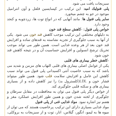
سبزیجات یافت می شود.
پلی فنولیك امید
: این تركیب در كپسایسین فلفل و آون انترامیل
موجود در جو به چشم میخورد.
سایر پلی فنول ها
: مانند آنهایی كه در انواع توت ها، زردچوبه و كنجد
وجود دارد.
خواص پلی فنول:
-كاهش سطح قند خون
به دلیلهای مختلفی این تركیب موجب كاهش
قند خون
می شود. یكی
از آنها به سبب جلوگیری از تجزیه نشاسته به قندهای ساده و افزایش
قند خون بعد از هر وعده غذایی است. همین طور می تواند موجب
تحریك ترشح انسولین و افزایش حساسیت آن و در نتیجه كاهش قند
خون شود.
-كاهش خطر بیماری های قلبی
یكی از عوامل اصلی بیماری های قلبی التهاب های مزمن و شدید می
باشد كه به سبب خاصیت آنتی اكسیدانی پلی فنول می تواند سبب
كاهش این عامل و افزایش سلامت
قلب
شود. همین طور میتواند
فشار خون و LDL(كلسترول بد) را نیز كاهش داده و از بسیاری
بیماری های و سكته قلبی جلوگیری كند.
از خواص دیگر پلی فنول می توان به محافظت در مقابل سرطان و
جلوگیری از لخته شدن خون و همین طور افزایش عملكرد مغز و
هضم نیز اشاره نمود.
مواد غذایی غنی از پلی فنول
مواد غذایی بسیاری دارای این تركیب پرخاصیت هستند كه می توان از
میوه ها به لیمو، انگور، گیلاس، انار، توت و از سبزیجات به بروكلی،