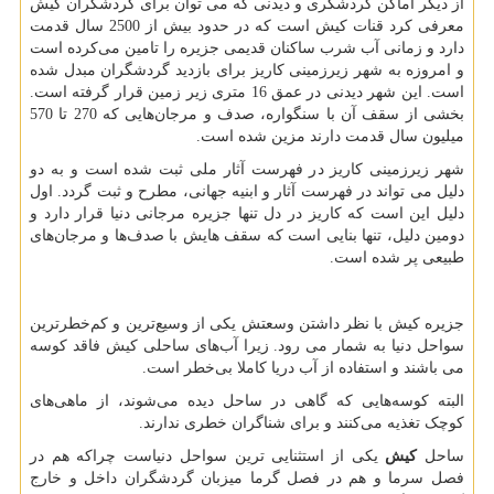
از دیگر اماکن گردشگری و دیدنی که می توان برای گردشگران کیش
معرفی کرد قنات کیش است که در حدود بیش از 2500 سال قدمت
دارد و زمانی آب شرب ساکنان قدیمی جزیره را تامین می‌کرده است
و امروزه به شهر زیرزمینی کاریز برای بازدید گردشگران مبدل شده
است. این شهر دیدنی در عمق 16 متری زیر زمین قرار گرفته است.
بخشی از سقف آن با سنگواره، صدف و مرجان‌هایی که 270 تا 570
میلیون سال قدمت دارند مزین شده است.
شهر زیرزمینی کاریز در فهرست آثار ملی ثبت شده است و به دو
دلیل می تواند در فهرست آثار و ابنیه جهانی، مطرح و ثبت گردد. اول
دلیل این است که کاریز در دل تنها جزیره مرجانی دنیا قرار دارد و
دومین دلیل، تنها بنایی است که سقف هایش با صدف‌ها و مرجان‌های
طبیعی پر شده است.
جزیره کیش با نظر داشتن وسعتش یکی از وسیع‌ترین و کم‌خطرترین
سواحل دنیا به شمار می رود. زیرا آب‌های ساحلی کیش فاقد کوسه
می باشند و استفاده از آب دریا کاملا بی‌خطر است.
البته کوسه‌هایی که گاهی در ساحل دیده می‌شوند، از ماهی‌های
کوچک تغذیه می‌کنند و برای شناگران خطری ندارند.
ساحل
کیش
یکی از استثنایی ترین سواحل دنیاست چراکه هم در
فصل سرما و هم در فصل گرما میزبان گردشگران داخل و خارج