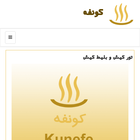
كونفه
منو
تور كیش و بلیط كیش