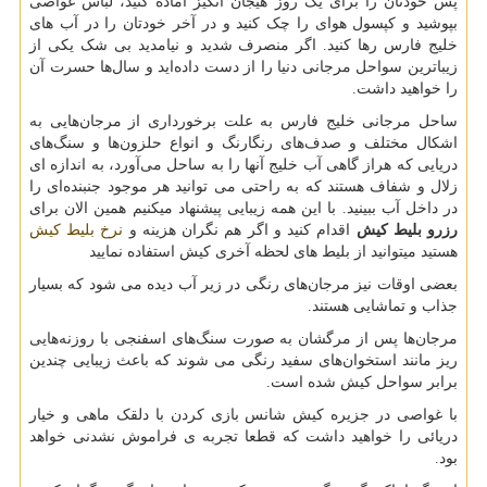
پس خودتان را برای یک روز هیجان انگیز آماده کنید، لباس غواصی
بپوشید و کپسول هوای را چک کنید و در آخر خودتان را در آب های
خلیج فارس رها کنید. اگر منصرف شدید و نیامدید بی شک یکی از
زیباترین سواحل مرجانی دنیا را از دست داده‌اید و سال‌ها حسرت آن
را خواهید داشت.
ساحل مرجانی خلیج فارس به علت برخورداری از مرجان‌هایی به
اشکال مختلف و صدف‌های رنگارنگ و انواع حلزون‌ها و سنگ‌های
دریایی که هراز گاهی آب خلیج آنها را به ساحل می‌آورد، به اندازه ای
زلال و شفاف هستند که به راحتی می توانید هر موجود جنبنده‌ای را
در داخل آب ببینید. با این همه زیبایی پیشنهاد میکنیم همین الان برای
رزرو بلیط کیش
اقدام کنید و اگر هم نگران هزینه و
نرخ بلیط کیش
هستید میتوانید از بلیط های لحظه آخری کیش استفاده نمایید
بعضی اوقات نیز مرجان‌های رنگی در زیر آب دیده می شود که بسیار
جذاب و تماشایی هستند.
مرجان‌ها پس از مرگشان به صورت سنگ‌های اسفنجی با روزنه‌هایی
ریز مانند استخوان‌های سفید رنگی می شوند که باعث زیبایی چندین
برابر سواحل کیش شده است.
با غواصی در جزیره کیش شانس بازی کردن با دلقک ماهی و خیار
دریائی را خواهید داشت که قطعا تجربه ی فراموش نشدنی خواهد
بود.