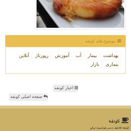
موضوع های كونفه
بهداشت
بیمار
آب
آموزش
رپورتاژ
آنلاین
بیماری
بازار
اخبار کونفه
صفحه اصلی کونفه
كونفه
کونفه کادایف دسر خوشمزه ترکی