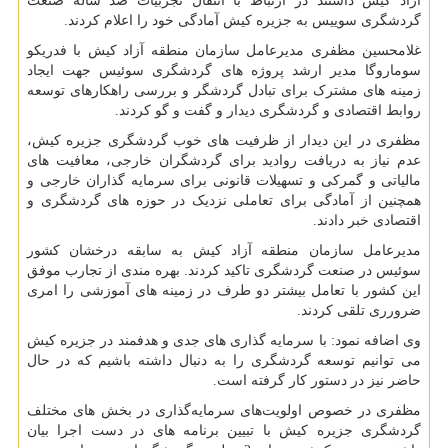
آزاد کیش داشتند در ارتباط با انتقال تجربیات صد ساله صنعت
گردشگری سوییس به جزیره کیش آمادگی خود را اعلام کردند.
غلامحسین مظفری مدیرعامل سازمان منطقه آزاد کیش با فدریکو
سوماروگا مدیر ارشد پروژه‌ های گردشگری سوئیس جهت ایجاد
زمینه های مشترک برای تبادل گردشگر و بررسی راهکارهای توسعه
روابط اقتصادی و گردشگری دیدار و گفت و گو کردند.
مظفری در این دیدار از ظرفیت های خوب گردشگری جزیره کیش،
عدم نیاز به دریافت روادید برای گردشگران خارجی، معافیت های
مالیاتی و گمرکی و تسهیلات قانونی برای سرمایه گذاران خارجی و
همچنین از آمادگی برای تعاملی نزدیک در حوزه های گردشگری و
اقتصادی خبر دادند.
مدیرعامل سازمان منطقه آزاد کیش به سابقه درخشان کشور
سوئیس در صنعت گردشگری تاکید کردند. بهره مندی از تجارب موفق
این کشور با تعامل بیشتر دو طرف در زمینه های آموزشی را امری
ضرورری تلقی کردند.
وی اضافه نمود: با سرمايه گذارى هاى جدى و هدفمند در جزيره كيش
می توانیم توسعه گردشگرى را به دنبال داشته باشیم که در حال
حاضر نیز در دستور کار گرفته است.
مظفری در خصوص اولویت‌های سرمایه‌گذاری در بخش های مختلف
گردشگری جزیره کیش با تبيين برنامه های در دست اجرا بیان