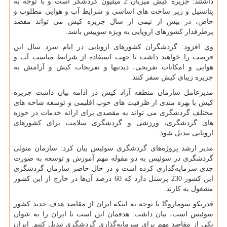
داشتند: جزیره کیش میزبان 2 میلیون گردشگر است و با توجه به
پتانسیل و زیر ساخت های اساسی و شرایط آب و هوایی مطلوب و
خاص، در بیش از نیمی از سال جزیره کیش می تواند مقصد
پرطرفدار کشورهای اروپایی به ویژه سوییس باشد.
وي افزود: گردشگران کشورهای اروپايی در ایام سرد سال این
فرصت را خواهند داشت تا جهت استفاده از شرایط مناسب آب و
هوایی و امکانات تفریحی، دیدنیها و تفریحات کیش و آرامش به
جزیره زیبای کیش سفر کنند.
مدیرعامل سازمان منطقه آزاد کیش در ادامه بیان داشت جزیره
کیش با بهره مندی از ظرفیت های خوب اقلیمی و توسعه شاخه های
مختلف گردشگری مى تواند به مقصدی برای ارائه خدمات در حوزه
های گردشگری، ورزشی و گردشگری سلامت برای کشورهای
اروپایی تبدیل شود.
مدیر ارشد پروژه‌های گردشگری سوئیس بیان کرد: سازمان متولی
گردشگری در سوئیس به دو مقوله مهم آموزش و توسعه به ‌صورت
جدی سرمایه‌گذاری کرده است و در حال حاضر سازمان گردشگری
این کشور 230 پرسنل دارد که 60 درصد آن‌ها در خارج از این کشور
مشغول به کارند.
فدریکو سوماروگا با توجه به اینکه ایران از مقاصد هدف جدید کشور
سوئیس است، بیان داشت: هدفمان این است تا ایران را به عنوان
یکی از مقاصد مهم برای سرمایه‌گذاری گردشگری تبدیل کنیم. ایران