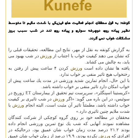
كونفه: به قول محققان، انجام فعالیت های فیزیكی با شدت ملایم تا متوسط
نظیر پیاده روی، دوچرخه سواری و پیاده روی تند در شب سبب بروز
مشكلات خواب نمی گردد.
به گزارش كونفه به نقل از مهر، نتایج این مطالعه، تحقیقات قبلی را
كه نشان می دهند كیفیت خواب با اجتناب از
ورزش
در شب بهبود می
یابد، به چالش می كشاند.
یافته ها نشان داده است
ورزش
كردن ۴ ساعت پیش از رفتن به
رختخواب هیچ تاثیر منفی بر خواب ندارد.
با این حال، انجام تمارین شدید ورزشی در مدت یك ساعت پیش از
خواب امكان دارد تاثیر منفی بر خواب داشته باشد.
«كریستینا اسپنگلر»، سرپرست تیم تحقیق از بیمارستان ET زوریخ در
سوئیس، در این باره می گوید: «اگر
ورزش
در شب تاثیری بر كیفیت
خواب داشته باشد، مطمئناً تاثیر آن مثبت است، البته انجام
ورزش
با
شدت ملایم چنین تاثیری دارد.»
محققان در مطالعه خود بر روی گروه كوچكی از شركت كنندگان
مشاهده نمودند آنهایی كه شب یك نوع تمرین ورزشی انجام داده
بودند ۲۱.۲ درصد مدت زمان خواب شان عمیق بود، درحالیكه در
افرادی كه
ورزش
نكرده بودند، ۱۹.۹ درصد از زمان خواب شان عمیق