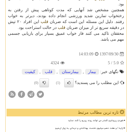
بود.
همچنین مشخص شد آنهایی كه مدت كوتاهی پیش از رفتن به
رختخواب تمارین شدید ورزشی انجام داده بودند، دیرتر به خواب
رفتند. دلیل این مسئله این است كه ضربان
قلب
این افراد ۲۰ تپش
در دقیقه سریع تر از میزان ضربان
قلب
در حالت استراحت بود.
محققان تاكید می كنند فاز خواب عمیق بسیار برای بازیابی جسمی
مهم می باشد.
1397/09/30
14:03:09
4324
/ 5
5.0
تگهای خبر:
بیمار
,
بیمارستان
,
قلب
,
كیفیت
این مطلب را می پسندید؟
(0)
(1)
تازه ترین مطالب مرتبط
خوردن پروتئین کمتر می تواند روند پیری را کند نماید
ارایه ۱ و هفت دهم میلیون خدمت بهداشتی و درمانی به زوار اربعین