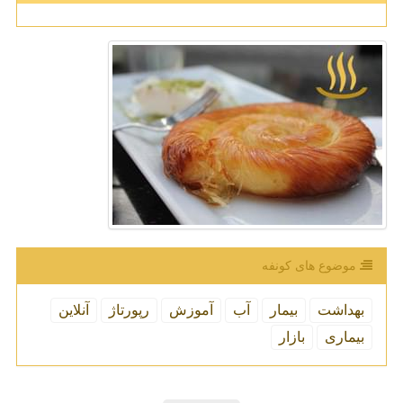
موضوع های كونفه
بهداشت
بیمار
آب
آموزش
رپورتاژ
آنلاین
بیماری
بازار