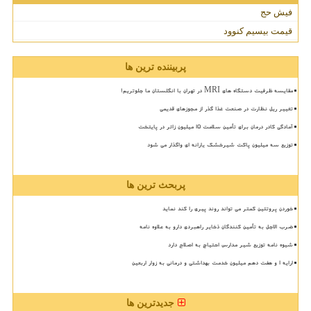
فیش حج
قیمت بیسیم کنوود
پربیننده ترین ها
مقایسه ظرفیت دستگاه های MRI در تهران با انگلستان ما جلوتریم!
تغییر ریل نظارت در صنعت غذا گذر از مجوزهای قدیمی
آمادگی کادر درمان برای تأمین سلامت 15 میلیون زائر در پایتخت
توزیع سه میلیون پاکت شیرخشک یارانه ای واگذار می شود
پربحث ترین ها
خوردن پروتئین کمتر می تواند روند پیری را کند نماید
ضرب الاجل به تأمین کنندگان ذخایر راهبردی دارو به علاوه نامه
شیوه نامه توزیع شیر مدارس احتیاج به اصلاح دارد
ارایه ۱ و هفت دهم میلیون خدمت بهداشتی و درمانی به زوار اربعین
جدیدترین ها