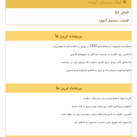
لینک دوستان كونفه
فیش حج
قیمت بیسیم کنوود
پربیننده ترین ها
مقایسه ظرفیت دستگاه های MRI در تهران با انگلستان ما جلوتریم!
تغییر ریل نظارت در صنعت غذا گذر از مجوزهای قدیمی
آمادگی کادر درمان برای تأمین سلامت 15 میلیون زائر در پایتخت
اولتیماتوم سازمان غذا و دارو به فعالین فرآورده های طبیعی
پربحث ترین ها
پیشنهاد اعطای جایزه ملی خبرنگار سلامت
خوردن پروتئین کمتر می تواند روند پیری را کند نماید
ضرب الاجل به تأمین کنندگان ذخایر راهبردی دارو به علاوه نامه
شیوه نامه توزیع شیر مدارس احتیاج به اصلاح دارد