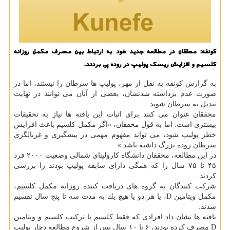
كونفه: محققان در مطالعه جدید خود به ارتباط بین مصرف مكمل روزانه
كلسیم و افزایش ریسك پولیپ در روده پی بردند.
به گزارش كونفه به نقل از مهر، پولیپ ها سرطان زا نیستند، اما در
صورت عدم برداشته شدنشان، بعضی از آنان می توانند در نهایت
تبدیل به سرطان شوند.
محققان عنوان می كنند برای اثبات این یافته ها نیاز به تحقیقات
بیشتری است. اما به قول محققان، «اگر مكمل كلسیم باعث افزایش
خطر پولیپ شود، می تواند مفهوم مهمی در پیشگیری و غربالگری
سرطان روده بزرگ داشته باشد.»
در این مطالعه، محققان دانشگاه كارولینای شمالی وضعیت ۲۰۰۰ فرد
۴۵ تا ۷۵ سال را كه همگی دارای سابقه پولیپ بودند را بررسی
كردند.
شركت كنندگان به گروه های دریافت كننده روزانه مكمل كلسیم،
مكمل ویتامین D، یا هر دو یا هیچ یك به مدت سه تا پنج سال تقسیم
شدند.
یافته ها نشان داد افرادی كه فقط كلسیم یا تركیب كلسیم و ویتامین
D مصرف كرده بودند، ۶ تا ۱۰ سال پس از شروع مطالعه دچار پولیپ