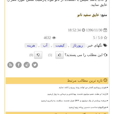
عایق نمایید.
منبع:
عایق سفید نانو
1396/11/30
18:52:34
4632
/ 5
5.0
تگهای خبر:
رپورتاژ
,
كیفیت
,
آب
,
هزینه
این مطلب را می پسندید؟
(0)
(1)
تازه ترین مطالب مرتبط
خوردن پروتئین کمتر می تواند روند پیری را کند نماید
ارایه ۱ و هفت دهم میلیون خدمت بهداشتی و درمانی به زوار اربعین
عرضه بیشتر از یک میلیون و ۵۴۴ هزار خدمت سلامت به زائرین اربعین
خوراکیهای مناسب مسیر پیاده روی اربعین