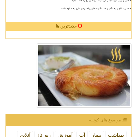
خوردن پروتئین کمتر می تواند روند پیری را کند نماید
ضرب الاجل به تأمین کنندگان ذخایر راهبردی دارو به علاوه نامه
جدیدترین ها
موضوع های كونفه
بهداشت
بیمار
آب
آموزش
رپورتاژ
آنلاین