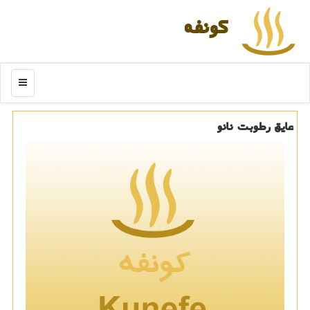
كونفه
منو
عایق رطوبت نانو