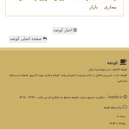
بیماری
بازار
اخبار کونفه
صفحه اصلی کونفه
كونفه
کونفه کادایف دسر خوشمزه ترکی
کونفه، لذت شیرینی خانگی در کنار عزیزان با آموزش پخت کونفه و اخبار حوزه آشپزی، خانواده و مسائل
اجتماعی
kunefe.ir - مالکیت معنوی سایت كونفه متعلق به مالکین آن می باشد : 1396 - 1405
میانبرهای كونفه
درباره ما
رپورتاژ در كونفه