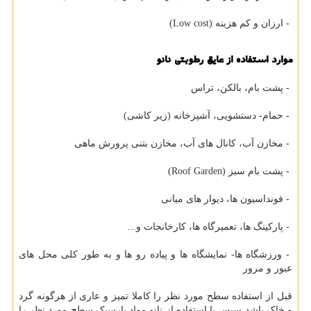
- ارزان و کم هزینه (Low cost)
موارد استفاده از عایق رطوبتی نانو
- پشت بام، بالکن، تراس
- حمام- دستشویی، آشپزخانه (زیر کاشی)
- مخازن آب، کانال های آب، مخازن بتنی پرورش ماهی
- پشت بام سبز (Roof Garden)
- فونداسیون ها، دیوار های میانی
- پارکینگ ها، تعمیرگاه ها، کارخانجات و...
- ورزشگاه ها- نمایشگاه ها و پیاده رو ها و به طور کلی محل های
عبور و مرور
قبل از استفاده سطح مورد نظر را کاملا تمیز و عاری از هرگونه گرد
و خاک باشد سپس با استفاده از نانو مواد پارسیک سطح مورد نظر را