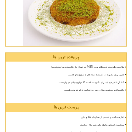
پربیننده ترین ها
مقایسه ظرفیت دستگاه های MRI در تهران با انگلستان ما جلوتریم!
تغییر ریل نظارت در صنعت غذا گذر از مجوزهای قدیمی
آمادگی کادر درمان برای تأمین سلامت 15 میلیون زائر در پایتخت
اولتیماتوم سازمان غذا و دارو به فعالین فرآورده های طبیعی
پربحث ترین ها
آغاز مطالعه و تفحص از سازمان غذا و دارو
پیشنهاد اعطای جایزه ملی خبرنگار سلامت