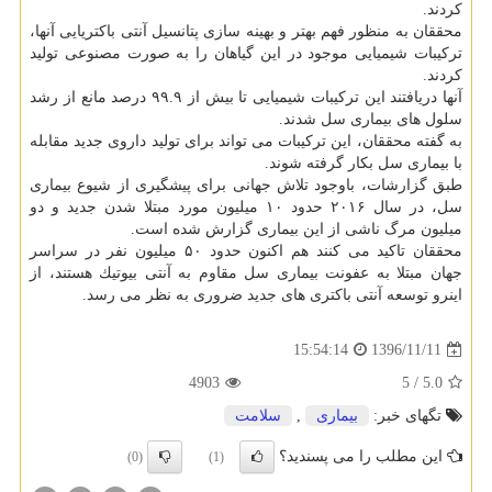
كردند.
محققان به منظور فهم بهتر و بهینه سازی پتانسیل آنتی باكتریایی آنها،
تركیبات شیمیایی موجود در این گیاهان را به صورت مصنوعی تولید
كردند.
آنها دریافتند این تركیبات شیمیایی تا بیش از ۹۹.۹ درصد مانع از رشد
سلول های بیماری سل شدند.
به گفته محققان، این تركیبات می تواند برای تولید داروی جدید مقابله
با بیماری سل بكار گرفته شوند.
طبق گزارشات، باوجود تلاش جهانی برای پیشگیری از شیوع بیماری
سل، در سال ۲۰۱۶ حدود ۱۰ میلیون مورد مبتلا شدن جدید و دو
میلیون مرگ ناشی از این بیماری گزارش شده است.
محققان تاكید می كنند هم اكنون حدود ۵۰ میلیون نفر در سراسر
جهان مبتلا به عفونت بیماری سل مقاوم به آنتی بیوتیك هستند، از
اینرو توسعه آنتی باكتری های جدید ضروری به نظر می رسد.
1396/11/11
15:54:14
4903
/ 5
5.0
تگهای خبر:
بیماری
,
سلامت
این مطلب را می پسندید؟
(0)
(1)