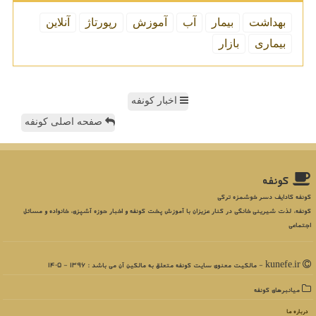
بهداشت
بیمار
آب
آموزش
رپورتاژ
آنلاین
بیماری
بازار
اخبار کونفه
صفحه اصلی کونفه
كونفه
کونفه کادایف دسر خوشمزه ترکی
کونفه، لذت شیرینی خانگی در کنار عزیزان با آموزش پخت کونفه و اخبار حوزه آشپزی، خانواده و مسائل
اجتماعی
kunefe.ir - مالکیت معنوی سایت كونفه متعلق به مالکین آن می باشد : 1396 - 1405
میانبرهای كونفه
درباره ما