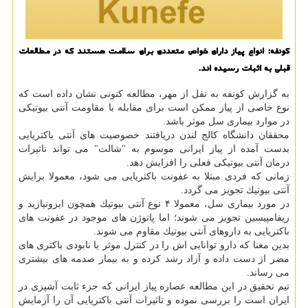
كونفه: انواع پیاز دارای خواص متعددی برای سلامت هستند كه در مطالعات
قبلی به اثبات رسیده اند.
به گزارش كونفه به نقل از مهر، مطالعه كنونی نشان داده است كه
نوع خاصی از پیاز ممكن است برای مقابله با مقاومت آنتی بیوتیكی
در موارد بیماری سل موثر باشد.
محققان دانشگاه كالج لندن دریافتند خصوصیت های آنتی باكتریایی
بدست آمده از پیاز ایرانی موسوم به "شالت" می تواند تاثیرات
درمان آنتی بیوتیكی فعلی را افزایش دهد.
زمانی كه فردی مبتلا به عفونت باكتریایی می شود، معمولا برایش
آنتی بیوتیك تجویز می گردد.
در مورد بیماری سل، معمولا ۴ نوع آنتی بیوتیك همچون ایزونیازید و
ریفامپیسین تجویز می شوند؛ اما پاتوژن های موجود در عفونت های
باكتریایی به داروهای آنتی بیوتیك مقاوم می شوند.
بدین معنا كه دارو توانایی اش را در كنترل موثر یا نابودی باكتری های
مضر از دست داده و آزاد رشد كرده و به بیمار صدمه های بیشتری
می رساند.
تیم تحقیق در این مطالعه عصاره پیاز ایرانی كه جزء ثابت آشپزی در
ایران است را بررسی نموده و تاثیرات آنتی باكتریایی آن را آزمایش