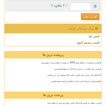
= ۴ بعلاوه ۲
ثبت نظر
لینک دوستان كونفه
فیش حج
قیمت بیسیم کنوود
پربیننده ترین ها
مقایسه ظرفیت دستگاه های MRI در تهران با انگلستان ما جلوتریم!
تغییر ریل نظارت در صنعت غذا گذر از مجوزهای قدیمی
آمادگی کادر درمان برای تأمین سلامت 15 میلیون زائر در پایتخت
اولتیماتوم سازمان غذا و دارو به فعالین فرآورده های طبیعی
پربحث ترین ها
ضرب الاجل به تأمین کنندگان ذخایر راهبردی دارو به علاوه نامه